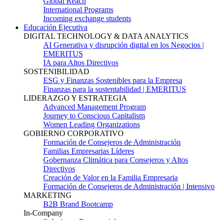
Global Reach
International Programs
Incoming exchange students
Educación Ejecutiva
DIGITAL TECHNOLOGY & DATA ANALYTICS
AI Generativa y disrupción digital en los Negocios |
EMERITUS
IA para Altos Directivos
SOSTENIBILIDAD
ESG y Finanzas Sostenibles para la Empresa
Finanzas para la sustentabilidad | EMERITUS
LIDERAZGO Y ESTRATEGIA
Advanced Management Program
Journey to Conscious Capitalism
Women Leading Organizations
GOBIERNO CORPORATIVO
Formación de Consejeros de Administración
Familias Empresarias Líderes
Gobernanza Climática para Consejeros y Altos
Directivos
Creación de Valor en la Familia Empresaria
Formación de Consejeros de Administración | Intensivo
MARKETING
B2B Brand Bootcamp
In-Company