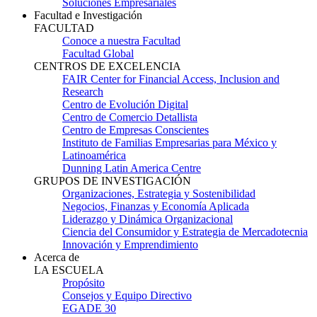
Soluciones Empresariales
Facultad e Investigación
FACULTAD
Conoce a nuestra Facultad
Facultad Global
CENTROS DE EXCELENCIA
FAIR Center for Financial Access, Inclusion and
Research
Centro de Evolución Digital
Centro de Comercio Detallista
Centro de Empresas Conscientes
Instituto de Familias Empresarias para México y
Latinoamérica
Dunning Latin America Centre
GRUPOS DE INVESTIGACIÓN
Organizaciones, Estrategia y Sostenibilidad
Negocios, Finanzas y Economía Aplicada
Liderazgo y Dinámica Organizacional
Ciencia del Consumidor y Estrategia de Mercadotecnia
Innovación y Emprendimiento
Acerca de
LA ESCUELA
Propósito
Consejos y Equipo Directivo
EGADE 30