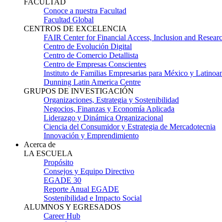
FACULTAD
Conoce a nuestra Facultad
Facultad Global
CENTROS DE EXCELENCIA
FAIR Center for Financial Access, Inclusion and Resear
Centro de Evolución Digital
Centro de Comercio Detallista
Centro de Empresas Conscientes
Instituto de Familias Empresarias para México y Latinoa
Dunning Latin America Centre
GRUPOS DE INVESTIGACIÓN
Organizaciones, Estrategia y Sostenibilidad
Negocios, Finanzas y Economía Aplicada
Liderazgo y Dinámica Organizacional
Ciencia del Consumidor y Estrategia de Mercadotecnia
Innovación y Emprendimiento
Acerca de
LA ESCUELA
Propósito
Consejos y Equipo Directivo
EGADE 30
Reporte Anual EGADE
Sostenibilidad e Impacto Social
ALUMNOS Y EGRESADOS
Career Hub