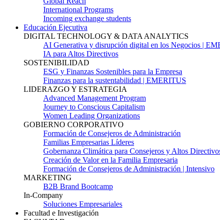
Global Reach
International Programs
Incoming exchange students
Educación Ejecutiva
DIGITAL TECHNOLOGY & DATA ANALYTICS
AI Generativa y disrupción digital en los Negocios | 
IA para Altos Directivos
SOSTENIBILIDAD
ESG y Finanzas Sostenibles para la Empresa
Finanzas para la sustentabilidad | EMERITUS
LIDERAZGO Y ESTRATEGIA
Advanced Management Program
Journey to Conscious Capitalism
Women Leading Organizations
GOBIERNO CORPORATIVO
Formación de Consejeros de Administración
Familias Empresarias Líderes
Gobernanza Climática para Consejeros y Altos Directivo
Creación de Valor en la Familia Empresaria
Formación de Consejeros de Administración | Intensivo
MARKETING
B2B Brand Bootcamp
In-Company
Soluciones Empresariales
Facultad e Investigación