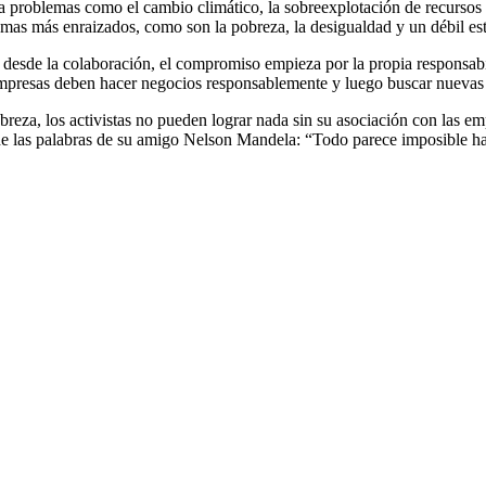
a problemas como el cambio climático, la sobreexplotación de recursos o 
emas más enraizados, como son la pobreza, la desigualdad y un débil es
S desde la colaboración, el compromiso empieza por la propia respons
empresas deben hacer negocios responsablemente y luego buscar nuevas
obreza, los activistas no pueden lograr nada sin su asociación con las 
o de las palabras de su amigo Nelson Mandela: “Todo parece imposible ha