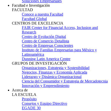
Soluciones Empresariales
Facultad e Investigación
FACULTAD
Conoce a nuestra Facultad
Facultad Global
CENTROS DE EXCELENCIA
FAIR Center for Financial Access, Inclusion and
Research
Centro de Evolución Digital
Centro de Comercio Detallista
Centro de Empresas Conscientes
Instituto de Familias Empresarias para México y
Latinoamérica
Dunning Latin America Centre
GRUPOS DE INVESTIGACIÓN
Organizaciones, Estrategia y Sostenibilidad
Negocios, Finanzas y Economía Aplicada
Liderazgo y Dinámica Organizacional
Ciencia del Consumidor y Estrategia de Mercadotecnia
Innovación y Emprendimiento
Acerca de
LA ESCUELA
Propósito
Consejos y Equipo Directivo
EGADE 30