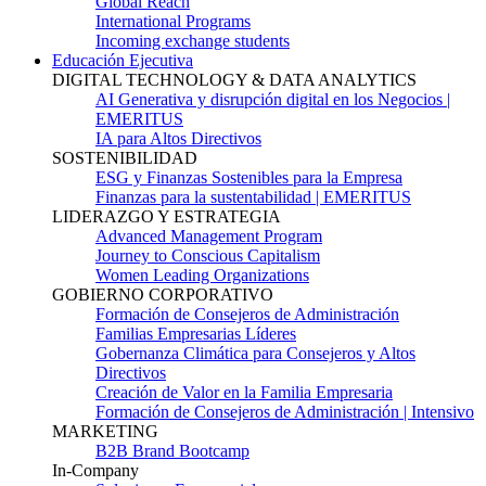
Global Reach
International Programs
Incoming exchange students
Educación Ejecutiva
DIGITAL TECHNOLOGY & DATA ANALYTICS
AI Generativa y disrupción digital en los Negocios |
EMERITUS
IA para Altos Directivos
SOSTENIBILIDAD
ESG y Finanzas Sostenibles para la Empresa
Finanzas para la sustentabilidad | EMERITUS
LIDERAZGO Y ESTRATEGIA
Advanced Management Program
Journey to Conscious Capitalism
Women Leading Organizations
GOBIERNO CORPORATIVO
Formación de Consejeros de Administración
Familias Empresarias Líderes
Gobernanza Climática para Consejeros y Altos
Directivos
Creación de Valor en la Familia Empresaria
Formación de Consejeros de Administración | Intensivo
MARKETING
B2B Brand Bootcamp
In-Company