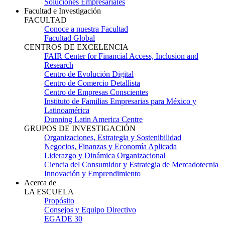
Soluciones Empresariales
Facultad e Investigación
FACULTAD
Conoce a nuestra Facultad
Facultad Global
CENTROS DE EXCELENCIA
FAIR Center for Financial Access, Inclusion and
Research
Centro de Evolución Digital
Centro de Comercio Detallista
Centro de Empresas Conscientes
Instituto de Familias Empresarias para México y
Latinoamérica
Dunning Latin America Centre
GRUPOS DE INVESTIGACIÓN
Organizaciones, Estrategia y Sostenibilidad
Negocios, Finanzas y Economía Aplicada
Liderazgo y Dinámica Organizacional
Ciencia del Consumidor y Estrategia de Mercadotecnia
Innovación y Emprendimiento
Acerca de
LA ESCUELA
Propósito
Consejos y Equipo Directivo
EGADE 30