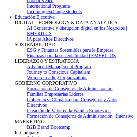
Global Reach
International Programs
Incoming exchange students
Educación Ejecutiva
DIGITAL TECHNOLOGY & DATA ANALYTICS
AI Generativa y disrupción digital en los Negocios |
EMERITUS
IA para Altos Directivos
SOSTENIBILIDAD
ESG y Finanzas Sostenibles para la Empresa
Finanzas para la sustentabilidad | EMERITUS
LIDERAZGO Y ESTRATEGIA
Advanced Management Program
Journey to Conscious Capitalism
Women Leading Organizations
GOBIERNO CORPORATIVO
Formación de Consejeros de Administración
Familias Empresarias Líderes
Gobernanza Climática para Consejeros y Altos
Directivos
Creación de Valor en la Familia Empresaria
Formación de Consejeros de Administración | Intensivo
MARKETING
B2B Brand Bootcamp
In-Company