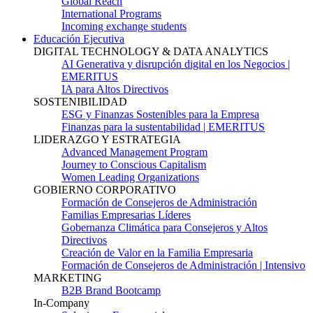
Global Reach
International Programs
Incoming exchange students
Educación Ejecutiva
DIGITAL TECHNOLOGY & DATA ANALYTICS
AI Generativa y disrupción digital en los Negocios |
EMERITUS
IA para Altos Directivos
SOSTENIBILIDAD
ESG y Finanzas Sostenibles para la Empresa
Finanzas para la sustentabilidad | EMERITUS
LIDERAZGO Y ESTRATEGIA
Advanced Management Program
Journey to Conscious Capitalism
Women Leading Organizations
GOBIERNO CORPORATIVO
Formación de Consejeros de Administración
Familias Empresarias Líderes
Gobernanza Climática para Consejeros y Altos
Directivos
Creación de Valor en la Familia Empresaria
Formación de Consejeros de Administración | Intensivo
MARKETING
B2B Brand Bootcamp
In-Company