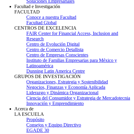
Soluciones Empresariales
Facultad e Investigación
FACULTAD
Conoce a nuestra Facultad
Facultad Global
CENTROS DE EXCELENCIA
FAIR Center for Financial Access, Inclusion and
Research
Centro de Evolución Digital
Centro de Comercio Detallista
Centro de Empresas Conscientes
Instituto de Familias Empresarias para México y
Latinoamérica
Dunning Latin America Centre
GRUPOS DE INVESTIGACIÓN
Organizaciones, Estrategia y Sostenibilidad
Negocios, Finanzas y Economía Aplicada
Liderazgo y Dinámica Organizacional
Ciencia del Consumidor y Estrategia de Mercadotecnia
Innovación y Emprendimiento
Acerca de
LA ESCUELA
Propósito
Consejos y Equipo Directivo
EGADE 30