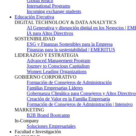
Global Reach
International Programs
Incoming exchange students
Educación Ejecutiva
DIGITAL TECHNOLOGY & DATA ANALYTICS
AI Generativa y disrupción digital en los Negocios | 
IA para Altos Directivos
SOSTENIBILIDAD
ESG y Finanzas Sostenibles para la Empresa
Finanzas para la sustentabilidad | EMERITUS
LIDERAZGO Y ESTRATEGIA
Advanced Management Program
Journey to Conscious Capitalism
Women Leading Organizations
GOBIERNO CORPORATIVO
Formación de Consejeros de Administración
Familias Empresarias Líderes
Gobernanza Climática para Consejeros y Altos Directivo
Creación de Valor en la Familia Empresaria
Formación de Consejeros de Administración | Intensivo
MARKETING
B2B Brand Bootcamp
In-Company
Soluciones Empresariales
Facultad e Investigación