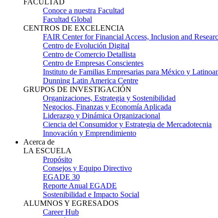
FACULTAD
Conoce a nuestra Facultad
Facultad Global
CENTROS DE EXCELENCIA
FAIR Center for Financial Access, Inclusion and Resear
Centro de Evolución Digital
Centro de Comercio Detallista
Centro de Empresas Conscientes
Instituto de Familias Empresarias para México y Latinoa
Dunning Latin America Centre
GRUPOS DE INVESTIGACIÓN
Organizaciones, Estrategia y Sostenibilidad
Negocios, Finanzas y Economía Aplicada
Liderazgo y Dinámica Organizacional
Ciencia del Consumidor y Estrategia de Mercadotecnia
Innovación y Emprendimiento
Acerca de
LA ESCUELA
Propósito
Consejos y Equipo Directivo
EGADE 30
Reporte Anual EGADE
Sostenibilidad e Impacto Social
ALUMNOS Y EGRESADOS
Career Hub