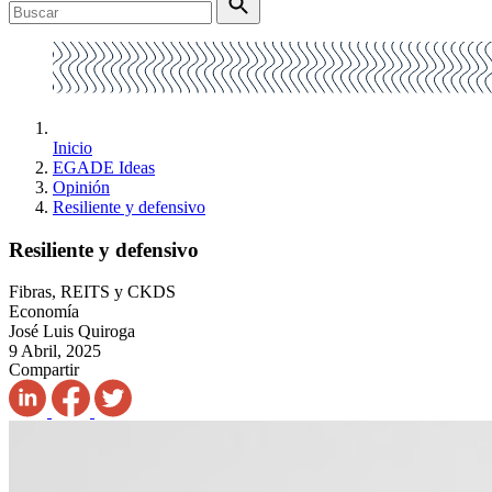
Inicio
EGADE Ideas
Opinión
Resiliente y defensivo
Resiliente y defensivo
Fibras, REITS y CKDS
Economía
José Luis Quiroga
9 Abril, 2025
Compartir