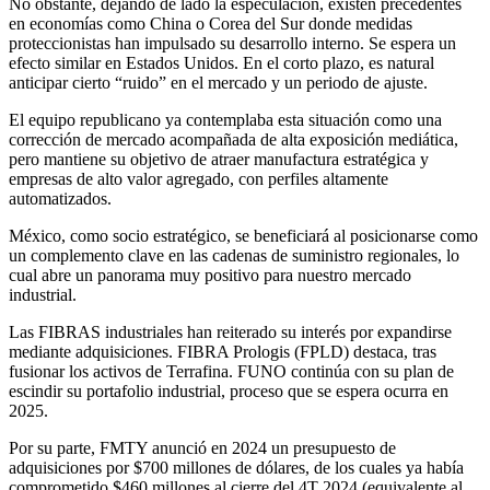
No obstante, dejando de lado la especulación, existen precedentes
en economías como China o Corea del Sur donde medidas
proteccionistas han impulsado su desarrollo interno. Se espera un
efecto similar en Estados Unidos. En el corto plazo, es natural
anticipar cierto “ruido” en el mercado y un periodo de ajuste.
El equipo republicano ya contemplaba esta situación como una
corrección de mercado acompañada de alta exposición mediática,
pero mantiene su objetivo de atraer manufactura estratégica y
empresas de alto valor agregado, con perfiles altamente
automatizados.
México, como socio estratégico, se beneficiará al posicionarse como
un complemento clave en las cadenas de suministro regionales, lo
cual abre un panorama muy positivo para nuestro mercado
industrial.
Las FIBRAS industriales han reiterado su interés por expandirse
mediante adquisiciones. FIBRA Prologis (FPLD) destaca, tras
fusionar los activos de Terrafina. FUNO continúa con su plan de
escindir su portafolio industrial, proceso que se espera ocurra en
2025.
Por su parte, FMTY anunció en 2024 un presupuesto de
adquisiciones por $700 millones de dólares, de los cuales ya había
comprometido $460 millones al cierre del 4T 2024 (equivalente al