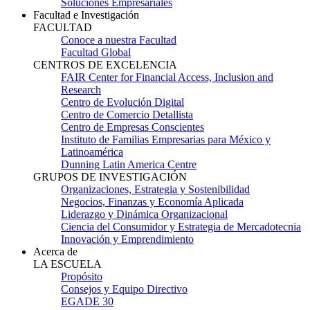
Soluciones Empresariales
Facultad e Investigación
FACULTAD
Conoce a nuestra Facultad
Facultad Global
CENTROS DE EXCELENCIA
FAIR Center for Financial Access, Inclusion and
Research
Centro de Evolución Digital
Centro de Comercio Detallista
Centro de Empresas Conscientes
Instituto de Familias Empresarias para México y
Latinoamérica
Dunning Latin America Centre
GRUPOS DE INVESTIGACIÓN
Organizaciones, Estrategia y Sostenibilidad
Negocios, Finanzas y Economía Aplicada
Liderazgo y Dinámica Organizacional
Ciencia del Consumidor y Estrategia de Mercadotecnia
Innovación y Emprendimiento
Acerca de
LA ESCUELA
Propósito
Consejos y Equipo Directivo
EGADE 30