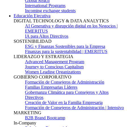
Global Reach
International Programs
Incoming exchange students
Educación Ejecutiva
DIGITAL TECHNOLOGY & DATA ANALYTICS
AI Generativa y disrupción digital en los Negocios |
EMERITUS
IA para Altos Directivos
SOSTENIBILIDAD
ESG y Finanzas Sostenibles para la Empresa
Finanzas para la sustentabilidad | EMERITUS
LIDERAZGO Y ESTRATEGIA
Advanced Management Program
Journey to Conscious Capitalism
Women Leading Organizations
GOBIERNO CORPORATIVO
Formación de Consejeros de Administración
Familias Empresarias Líderes
Gobernanza Climática para Consejeros y Altos
Directivos
Creación de Valor en la Familia Empresaria
Formación de Consejeros de Administración | Intensivo
MARKETING
B2B Brand Bootcamp
In-Company