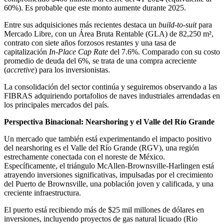
60%). Es probable que este monto aumente durante 2025.
Entre sus adquisiciones más recientes destaca un
build-to-suit
para
Mercado Libre, con un Área Bruta Rentable (GLA) de 82,250 m²,
contrato con siete años forzosos restantes y una tasa de
capitalización
In-Place Cap Rate
del 7.6%. Comparado con su costo
promedio de deuda del 6%, se trata de una compra acreciente
(
accretive
) para los inversionistas.
La consolidación del sector continúa y seguiremos observando a las
FIBRAS adquiriendo portafolios de naves industriales arrendadas en
los principales mercados del país.
Perspectiva Binacional: Nearshoring y el Valle del Río Grande
Un mercado que también está experimentando el impacto positivo
del nearshoring es el Valle del Río Grande (RGV), una región
estrechamente conectada con el noreste de México.
Específicamente, el triángulo McAllen-Brownsville-Harlingen está
atrayendo inversiones significativas, impulsadas por el crecimiento
del Puerto de Brownsville, una población joven y calificada, y una
creciente infraestructura.
El puerto está recibiendo más de $25 mil millones de dólares en
inversiones, incluyendo proyectos de gas natural licuado (Rio