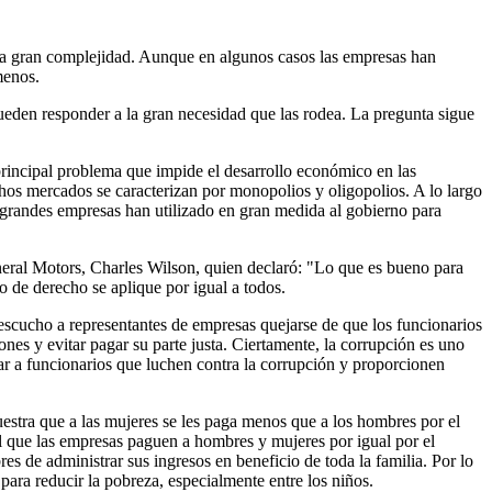
una gran complejidad. Aunque en algunos casos las empresas han
menos.
den responder a la gran necesidad que las rodea. La pregunta sigue
principal problema que impide el desarrollo económico en las
hos mercados se caracterizan por monopolios y oligopolios. A lo largo
as grandes empresas han utilizado en gran medida al gobierno para
General Motors, Charles Wilson, quien declaró: "Lo que es bueno para
o de derecho se aplique por igual a todos.
escucho a representantes de empresas quejarse de que los funcionarios
es y evitar pagar su parte justa. Ciertamente, la corrupción es uno
ar a funcionarios que luchen contra la corrupción y proporcionen
uestra que a las mujeres se les paga menos que a los hombres por el
al que las empresas paguen a hombres y mujeres por igual por el
 de administrar sus ingresos en beneficio de toda la familia. Por lo
para reducir la pobreza, especialmente entre los niños.