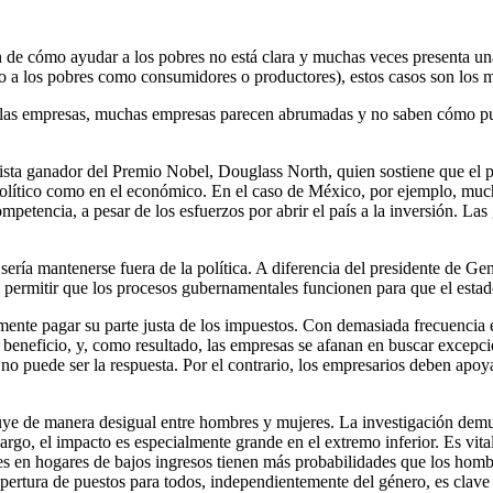
ón de cómo ayudar a los pobres no está clara y muchas veces presenta 
o a los pobres como consumidores o productores), estos casos son los 
 las empresas, muchas empresas parecen abrumadas y no saben cómo pue
mista ganador del Premio Nobel, Douglass North, quien sostiene que el 
político como en el económico. En el caso de México, por ejemplo, muc
mpetencia, a pesar de los esfuerzos por abrir el país a la inversión. L
 sería mantenerse fuera de la política. A diferencia del presidente de 
a permitir que los procesos gubernamentales funcionen para que el estad
mente pagar su parte justa de los impuestos. Con demasiada frecuencia 
eneficio, y, como resultado, las empresas se afanan en buscar excepcion
no puede ser la respuesta. Por el contrario, los empresarios deben apoy
ibuye de manera desigual entre hombres y mujeres. La investigación dem
argo, el impacto es especialmente grande en el extremo inferior. Es vit
 en hogares de bajos ingresos tienen más probabilidades que los hombres
pertura de puestos para todos, independientemente del género, es clave 