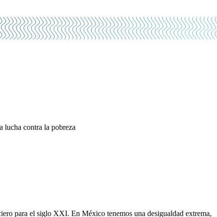
a lucha contra la pobreza
nciero para el siglo XXI. En México tenemos una desigualdad extrema,