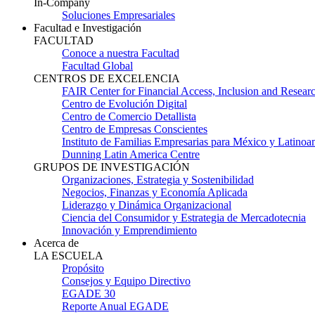
In-Company
Soluciones Empresariales
Facultad e Investigación
FACULTAD
Conoce a nuestra Facultad
Facultad Global
CENTROS DE EXCELENCIA
FAIR Center for Financial Access, Inclusion and Resear
Centro de Evolución Digital
Centro de Comercio Detallista
Centro de Empresas Conscientes
Instituto de Familias Empresarias para México y Latinoa
Dunning Latin America Centre
GRUPOS DE INVESTIGACIÓN
Organizaciones, Estrategia y Sostenibilidad
Negocios, Finanzas y Economía Aplicada
Liderazgo y Dinámica Organizacional
Ciencia del Consumidor y Estrategia de Mercadotecnia
Innovación y Emprendimiento
Acerca de
LA ESCUELA
Propósito
Consejos y Equipo Directivo
EGADE 30
Reporte Anual EGADE