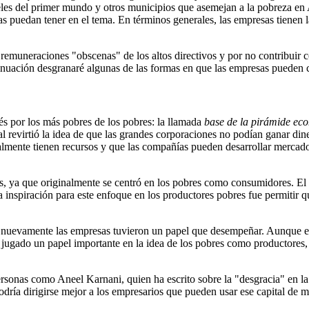
es del primer mundo y otros municipios que asemejan a la pobreza en Af
 puedan tener en el tema. En términos generales, las empresas tienen la
remuneraciones "obscenas" de los altos directivos y por no contribuir c
inuación desgranaré algunas de las formas en que las empresas pueden c
és por los más pobres de los pobres: la llamada
base de la pirámide ec
ual revirtió la idea de que las grandes corporaciones no podían ganar di
lmente tienen recursos y que las compañías pueden desarrollar mercados
vas, ya que originalmente se centró en los pobres como consumidores. E
a inspiración para este enfoque en los productores pobres fue permitir 
es, nuevamente las empresas tuvieron un papel que desempeñar. Aunque
jugado un papel importante en la idea de los pobres como productores, a
sonas como Aneel Karnani, quien ha escrito sobre la "desgracia" en la p
dría dirigirse mejor a los empresarios que pueden usar ese capital de m