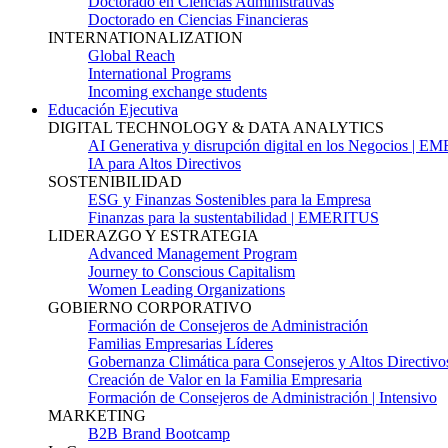
Doctorado en Ciencias Administrativas
Doctorado en Ciencias Financieras
INTERNATIONALIZATION
Global Reach
International Programs
Incoming exchange students
Educación Ejecutiva
DIGITAL TECHNOLOGY & DATA ANALYTICS
AI Generativa y disrupción digital en los Negocios | 
IA para Altos Directivos
SOSTENIBILIDAD
ESG y Finanzas Sostenibles para la Empresa
Finanzas para la sustentabilidad | EMERITUS
LIDERAZGO Y ESTRATEGIA
Advanced Management Program
Journey to Conscious Capitalism
Women Leading Organizations
GOBIERNO CORPORATIVO
Formación de Consejeros de Administración
Familias Empresarias Líderes
Gobernanza Climática para Consejeros y Altos Directivo
Creación de Valor en la Familia Empresaria
Formación de Consejeros de Administración | Intensivo
MARKETING
B2B Brand Bootcamp