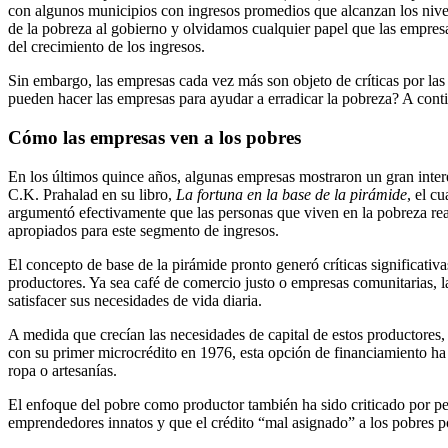
con algunos municipios con ingresos promedios que alcanzan los nivel
de la pobreza al gobierno y olvidamos cualquier papel que las empresas
del crecimiento de los ingresos.
Sin embargo, las empresas cada vez más son objeto de críticas por las 
pueden hacer las empresas para ayudar a erradicar la pobreza? A cont
Cómo las empresas ven a los pobres
En los últimos quince años, algunas empresas mostraron un gran inter
C.K. Prahalad en su libro,
La fortuna en la base de la pirámide
, el c
argumentó efectivamente que las personas que viven en la pobreza rea
apropiados para este segmento de ingresos.
El concepto de base de la pirámide pronto generó críticas significati
productores. Ya sea café de comercio justo o empresas comunitarias, l
satisfacer sus necesidades de vida diaria.
A medida que crecían las necesidades de capital de estos productor
con su primer microcrédito en 1976, esta opción de financiamiento ha 
ropa o artesanías.
El enfoque del pobre como productor también ha sido criticado por per
emprendedores innatos y que el crédito “mal asignado” a los pobres po