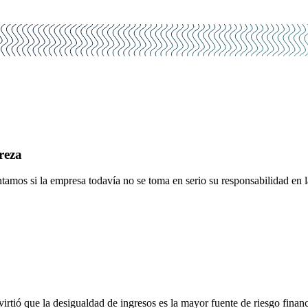
reza
ntamos si la empresa todavía no se toma en serio su responsabilidad en l
rtió que la desigualdad de ingresos es la mayor fuente de riesgo fina