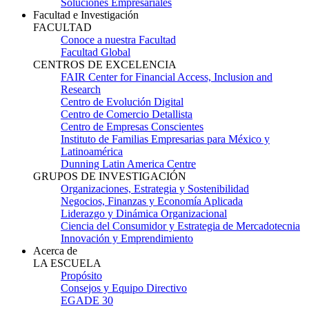
Soluciones Empresariales
Facultad e Investigación
FACULTAD
Conoce a nuestra Facultad
Facultad Global
CENTROS DE EXCELENCIA
FAIR Center for Financial Access, Inclusion and
Research
Centro de Evolución Digital
Centro de Comercio Detallista
Centro de Empresas Conscientes
Instituto de Familias Empresarias para México y
Latinoamérica
Dunning Latin America Centre
GRUPOS DE INVESTIGACIÓN
Organizaciones, Estrategia y Sostenibilidad
Negocios, Finanzas y Economía Aplicada
Liderazgo y Dinámica Organizacional
Ciencia del Consumidor y Estrategia de Mercadotecnia
Innovación y Emprendimiento
Acerca de
LA ESCUELA
Propósito
Consejos y Equipo Directivo
EGADE 30