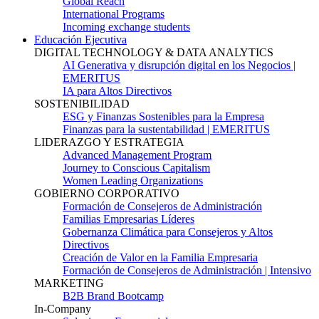
Global Reach
International Programs
Incoming exchange students
Educación Ejecutiva
DIGITAL TECHNOLOGY & DATA ANALYTICS
AI Generativa y disrupción digital en los Negocios |
EMERITUS
IA para Altos Directivos
SOSTENIBILIDAD
ESG y Finanzas Sostenibles para la Empresa
Finanzas para la sustentabilidad | EMERITUS
LIDERAZGO Y ESTRATEGIA
Advanced Management Program
Journey to Conscious Capitalism
Women Leading Organizations
GOBIERNO CORPORATIVO
Formación de Consejeros de Administración
Familias Empresarias Líderes
Gobernanza Climática para Consejeros y Altos
Directivos
Creación de Valor en la Familia Empresaria
Formación de Consejeros de Administración | Intensivo
MARKETING
B2B Brand Bootcamp
In-Company