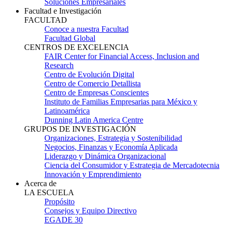
Soluciones Empresariales
Facultad e Investigación
FACULTAD
Conoce a nuestra Facultad
Facultad Global
CENTROS DE EXCELENCIA
FAIR Center for Financial Access, Inclusion and
Research
Centro de Evolución Digital
Centro de Comercio Detallista
Centro de Empresas Conscientes
Instituto de Familias Empresarias para México y
Latinoamérica
Dunning Latin America Centre
GRUPOS DE INVESTIGACIÓN
Organizaciones, Estrategia y Sostenibilidad
Negocios, Finanzas y Economía Aplicada
Liderazgo y Dinámica Organizacional
Ciencia del Consumidor y Estrategia de Mercadotecnia
Innovación y Emprendimiento
Acerca de
LA ESCUELA
Propósito
Consejos y Equipo Directivo
EGADE 30