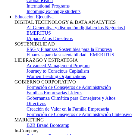
Global Reach
International Programs
Incoming exchange students
Educación Ejecutiva
DIGITAL TECHNOLOGY & DATA ANALYTICS
AI Generativa y disrupción digital en los Negocios |
EMERITUS
IA para Altos Directivos
SOSTENIBILIDAD
ESG y Finanzas Sostenibles para la Empresa
Finanzas para la sustentabilidad | EMERITUS
LIDERAZGO Y ESTRATEGIA
Advanced Management Program
Journey to Conscious Capitalism
Women Leading Organizations
GOBIERNO CORPORATIVO
Formación de Consejeros de Administración
Familias Empresarias Líderes
Gobernanza Climática para Consejeros y Altos
Directivos
Creación de Valor en la Familia Empresaria
Formación de Consejeros de Administración | Intensivo
MARKETING
B2B Brand Bootcamp
In-Company