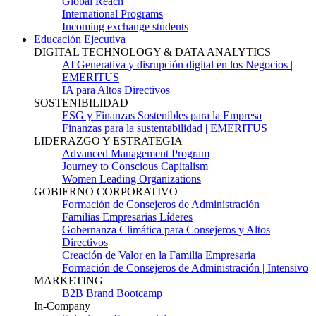
Global Reach
International Programs
Incoming exchange students
Educación Ejecutiva
DIGITAL TECHNOLOGY & DATA ANALYTICS
AI Generativa y disrupción digital en los Negocios |
EMERITUS
IA para Altos Directivos
SOSTENIBILIDAD
ESG y Finanzas Sostenibles para la Empresa
Finanzas para la sustentabilidad | EMERITUS
LIDERAZGO Y ESTRATEGIA
Advanced Management Program
Journey to Conscious Capitalism
Women Leading Organizations
GOBIERNO CORPORATIVO
Formación de Consejeros de Administración
Familias Empresarias Líderes
Gobernanza Climática para Consejeros y Altos
Directivos
Creación de Valor en la Familia Empresaria
Formación de Consejeros de Administración | Intensivo
MARKETING
B2B Brand Bootcamp
In-Company