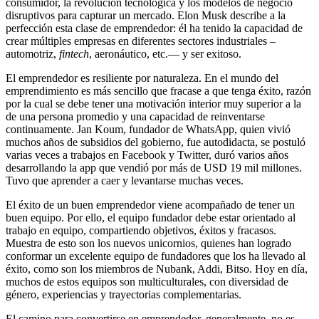
consumidor, la revolución tecnológica y los modelos de negocio
disruptivos para capturar un mercado. Elon Musk describe a la
perfección esta clase de emprendedor: él ha tenido la capacidad de
crear múltiples empresas en diferentes sectores industriales –
automotriz,
fintech
, aeronáutico, etc.— y ser exitoso.
El emprendedor es resiliente por naturaleza. En el mundo del
emprendimiento es más sencillo que fracase a que tenga éxito, razón
por la cual se debe tener una motivación interior muy superior a la
de una persona promedio y una capacidad de reinventarse
continuamente. Jan Koum, fundador de WhatsApp, quien vivió
muchos años de subsidios del gobierno, fue autodidacta, se postuló
varias veces a trabajos en Facebook y Twitter, duró varios años
desarrollando la app que vendió por más de USD 19 mil millones.
Tuvo que aprender a caer y levantarse muchas veces.
El éxito de un buen emprendedor viene acompañado de tener un
buen equipo. Por ello, el equipo fundador debe estar orientado al
trabajo en equipo, compartiendo objetivos, éxitos y fracasos.
Muestra de esto son los nuevos unicornios, quienes han logrado
conformar un excelente equipo de fundadores que los ha llevado al
éxito, como son los miembros de Nubank, Addi, Bitso. Hoy en día,
muchos de estos equipos son multiculturales, con diversidad de
género, experiencias y trayectorias complementarias.
El camino para convertirse en emprendedor, generalmente, no es