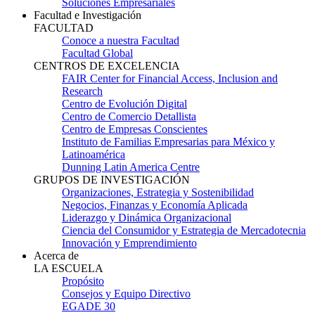
Soluciones Empresariales
Facultad e Investigación
FACULTAD
Conoce a nuestra Facultad
Facultad Global
CENTROS DE EXCELENCIA
FAIR Center for Financial Access, Inclusion and
Research
Centro de Evolución Digital
Centro de Comercio Detallista
Centro de Empresas Conscientes
Instituto de Familias Empresarias para México y
Latinoamérica
Dunning Latin America Centre
GRUPOS DE INVESTIGACIÓN
Organizaciones, Estrategia y Sostenibilidad
Negocios, Finanzas y Economía Aplicada
Liderazgo y Dinámica Organizacional
Ciencia del Consumidor y Estrategia de Mercadotecnia
Innovación y Emprendimiento
Acerca de
LA ESCUELA
Propósito
Consejos y Equipo Directivo
EGADE 30