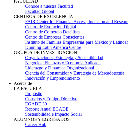
FACULTAD
Conoce a nuestra Facultad
Facultad Global
CENTROS DE EXCELENCIA
FAIR Center for Financial Access, Inclusion and Resear
Centro de Evolución Digital
Centro de Comercio Detallista
Centro de Empresas Conscientes
Instituto de Familias Empresarias para México y Latinoa
Dunning Latin America Centre
GRUPOS DE INVESTIGACIÓN
Organizaciones, Estrategia y Sostenibilidad
Negocios, Finanzas y Economía Aplicada
Liderazgo y Dinámica Organizacional
Ciencia del Consumidor y Estrategia de Mercadotecnia
Innovación y Emprendimiento
Acerca de
LA ESCUELA
Propósito
Consejos y Equipo Directivo
EGADE 30
Reporte Anual EGADE
Sostenibilidad e Impacto Social
ALUMNOS Y EGRESADOS
Career Hub