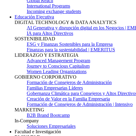
Global Reach
International Programs
Incoming exchange students
Educación Ejecutiva
DIGITAL TECHNOLOGY & DATA ANALYTICS
AI Generativa y disrupción digital en los Negocios | 
IA para Altos Directivos
SOSTENIBILIDAD
ESG y Finanzas Sostenibles para la Empresa
Finanzas para la sustentabilidad | EMERITUS
LIDERAZGO Y ESTRATEGIA
Advanced Management Program
Journey to Conscious Capitalism
Women Leading Organizations
GOBIERNO CORPORATIVO
Formación de Consejeros de Administración
Familias Empresarias Líderes
Gobernanza Climática para Consejeros y Altos Directivo
Creación de Valor en la Familia Empresaria
Formación de Consejeros de Administración | Intensivo
MARKETING
B2B Brand Bootcamp
In-Company
Soluciones Empresariales
Facultad e Investigación