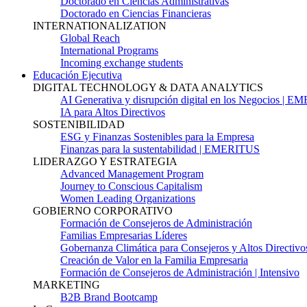
Doctorado en Ciencias Administrativas
Doctorado en Ciencias Financieras
INTERNATIONALIZATION
Global Reach
International Programs
Incoming exchange students
Educación Ejecutiva
DIGITAL TECHNOLOGY & DATA ANALYTICS
AI Generativa y disrupción digital en los Negocios | 
IA para Altos Directivos
SOSTENIBILIDAD
ESG y Finanzas Sostenibles para la Empresa
Finanzas para la sustentabilidad | EMERITUS
LIDERAZGO Y ESTRATEGIA
Advanced Management Program
Journey to Conscious Capitalism
Women Leading Organizations
GOBIERNO CORPORATIVO
Formación de Consejeros de Administración
Familias Empresarias Líderes
Gobernanza Climática para Consejeros y Altos Directivo
Creación de Valor en la Familia Empresaria
Formación de Consejeros de Administración | Intensivo
MARKETING
B2B Brand Bootcamp