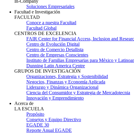
In-Company
Soluciones Empresariales
Facultad e Investigación
FACULTAD
Conoce a nuestra Facultad
Facultad Global
CENTROS DE EXCELENCIA
FAIR Center for Financial Access, Inclusion and Resear
Centro de Evolución Digital
Centro de Comercio Detallista
Centro de Empresas Conscientes
Instituto de Familias Empresarias para México y Latinoa
Dunning Latin America Centre
GRUPOS DE INVESTIGACIÓN
Organizaciones, Estrategia y Sostenibilidad
Negocios, Finanzas y Economía Aplicada
Liderazgo y Dinámica Organizacional
Ciencia del Consumidor y Estrategia de Mercadotecnia
Innovación y Emprendimiento
Acerca de
LA ESCUELA
Propósito
Consejos y Equipo Directivo
EGADE 30
Reporte Anual EGADE