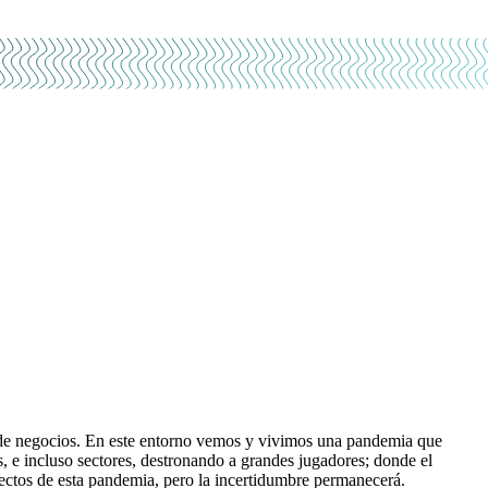
 de negocios. En este entorno vemos y vivimos una pandemia que
s, e incluso sectores, destronando a grandes jugadores; donde el
ctos de esta pandemia, pero la incertidumbre permanecerá.