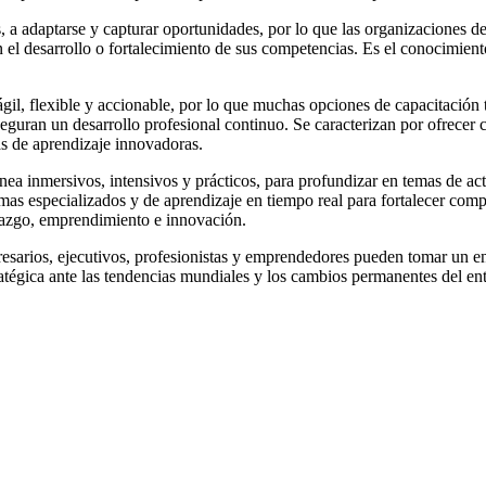
, a adaptarse y capturar oportunidades, por lo que las organizaciones d
 el desarrollo o fortalecimiento de sus competencias. Es el conocimient
gil, flexible y accionable, por lo que muchas opciones de capacitación
seguran un desarrollo profesional continuo. Se caracterizan por ofrecer c
as de aprendizaje innovadoras.
ínea inmersivos, intensivos y prácticos, para profundizar en temas de a
gramas especializados y de aprendizaje en tiempo real para fortalecer co
erazgo, emprendimiento e innovación.
sarios, ejecutivos, profesionistas y emprendedores pueden tomar un enf
atégica ante las tendencias mundiales y los cambios permanentes del en