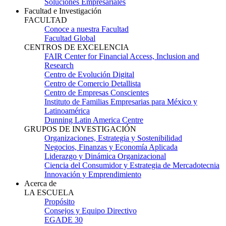
Soluciones Empresariales
Facultad e Investigación
FACULTAD
Conoce a nuestra Facultad
Facultad Global
CENTROS DE EXCELENCIA
FAIR Center for Financial Access, Inclusion and
Research
Centro de Evolución Digital
Centro de Comercio Detallista
Centro de Empresas Conscientes
Instituto de Familias Empresarias para México y
Latinoamérica
Dunning Latin America Centre
GRUPOS DE INVESTIGACIÓN
Organizaciones, Estrategia y Sostenibilidad
Negocios, Finanzas y Economía Aplicada
Liderazgo y Dinámica Organizacional
Ciencia del Consumidor y Estrategia de Mercadotecnia
Innovación y Emprendimiento
Acerca de
LA ESCUELA
Propósito
Consejos y Equipo Directivo
EGADE 30