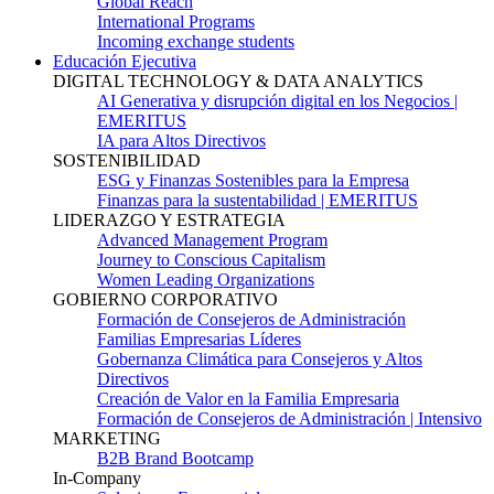
Global Reach
International Programs
Incoming exchange students
Educación Ejecutiva
DIGITAL TECHNOLOGY & DATA ANALYTICS
AI Generativa y disrupción digital en los Negocios |
EMERITUS
IA para Altos Directivos
SOSTENIBILIDAD
ESG y Finanzas Sostenibles para la Empresa
Finanzas para la sustentabilidad | EMERITUS
LIDERAZGO Y ESTRATEGIA
Advanced Management Program
Journey to Conscious Capitalism
Women Leading Organizations
GOBIERNO CORPORATIVO
Formación de Consejeros de Administración
Familias Empresarias Líderes
Gobernanza Climática para Consejeros y Altos
Directivos
Creación de Valor en la Familia Empresaria
Formación de Consejeros de Administración | Intensivo
MARKETING
B2B Brand Bootcamp
In-Company