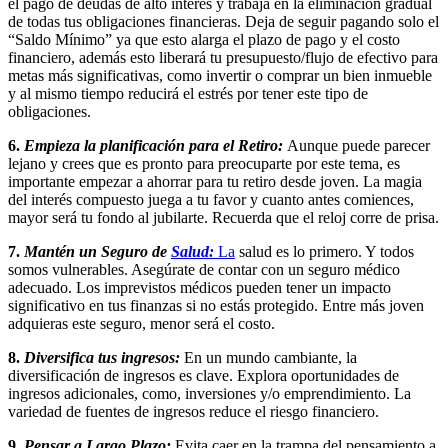
el pago de deudas de alto interés y trabaja en la eliminación gradual
de todas tus obligaciones financieras. Deja de seguir pagando solo el
“Saldo Mínimo” ya que esto alarga el plazo de pago y el costo
financiero, además esto liberará tu presupuesto/flujo de efectivo para
metas más significativas, como invertir o comprar un bien inmueble
y al mismo tiempo reducirá el estrés por tener este tipo de
obligaciones.
6.
Empieza la planificación para el Retiro:
Aunque puede parecer
lejano y crees que es pronto para preocuparte por este tema, es
importante empezar a ahorrar para tu retiro desde joven. La magia
del interés compuesto juega a tu favor y cuanto antes comiences,
mayor será tu fondo al jubilarte. Recuerda que el reloj corre de prisa.
7.
Mantén un Seguro de
Salud:
La
salud es lo primero. Y todos
somos vulnerables. Asegúrate de contar con un seguro médico
adecuado. Los imprevistos médicos pueden tener un impacto
significativo en tus finanzas si no estás protegido. Entre más joven
adquieras este seguro, menor será el costo.
8.
Diversifica tus ingresos:
En un mundo cambiante, la
diversificación de ingresos es clave. Explora oportunidades de
ingresos adicionales, como, inversiones y/o emprendimiento. La
variedad de fuentes de ingresos reduce el riesgo financiero.
9.
Pensar a Largo Plazo:
Evita caer en la trampa del pensamiento a