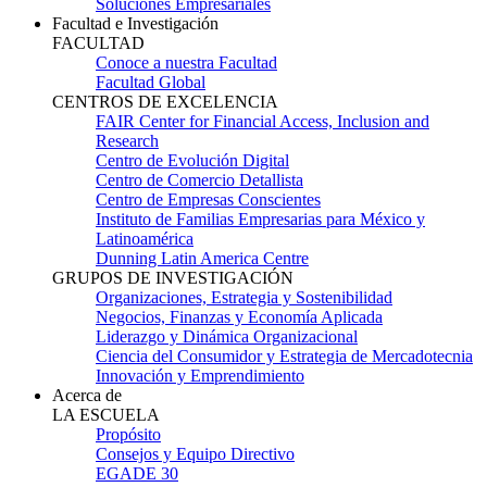
Soluciones Empresariales
Facultad e Investigación
FACULTAD
Conoce a nuestra Facultad
Facultad Global
CENTROS DE EXCELENCIA
FAIR Center for Financial Access, Inclusion and
Research
Centro de Evolución Digital
Centro de Comercio Detallista
Centro de Empresas Conscientes
Instituto de Familias Empresarias para México y
Latinoamérica
Dunning Latin America Centre
GRUPOS DE INVESTIGACIÓN
Organizaciones, Estrategia y Sostenibilidad
Negocios, Finanzas y Economía Aplicada
Liderazgo y Dinámica Organizacional
Ciencia del Consumidor y Estrategia de Mercadotecnia
Innovación y Emprendimiento
Acerca de
LA ESCUELA
Propósito
Consejos y Equipo Directivo
EGADE 30