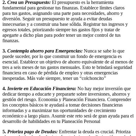
2.
Crea un Presupuesto:
El presupuesto es la herramienta
fundamental para gestionar tus finanzas. Establece límites claros
para tus gastos, asignando una parte para necesidades, ahorro y
diversión. Seguir un presupuesto te ayuda a evitar deudas
innecesarias y a construir una base sólida. Registrar tus ingresos y
egresos totales, priorizando siempre tus gastos fijos y tratar de
apegarte a dicho plan para poder tener un mejor control de tus
finanzas.
3.
Contempla ahorro para Emergencias:
Nunca se sabe lo que
puede suceder, por lo que construir un fondo de emergencia es
esencial. Establece un objetivo de ahorro equivalente de al menos de
tres a seis meses de tus gastos mensuales. Esto te brindará seguridad
financiera en caso de pérdida de empleo y otras emergencias
inesperadas. Más vale siempre, tener un “colchoncito”
4.
Invierte en Educación Financiera:
No hay mejor inversión que
dedicar tiempo a educarte y prepararte sobre inversiones, ahorros y
gestión del riesgo. Economía y Planeación Financiera. Comprender
los conceptos básicos te ayudará a tomar decisiones financieras
informadas y a maximizar tus oportunidades de crecimiento
económico a largo plazo. Asumir este reto será de gran ayuda para el
desarrollo de habilidades en tu Planeación Personal
5.
Prioriza pago de Deudas:
Enfrentar la deuda es crucial. Prioriza