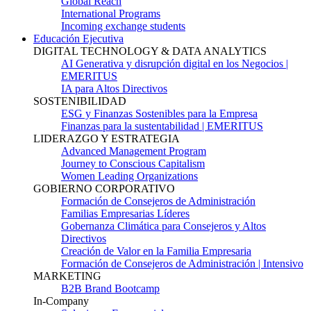
Global Reach
International Programs
Incoming exchange students
Educación Ejecutiva
DIGITAL TECHNOLOGY & DATA ANALYTICS
AI Generativa y disrupción digital en los Negocios |
EMERITUS
IA para Altos Directivos
SOSTENIBILIDAD
ESG y Finanzas Sostenibles para la Empresa
Finanzas para la sustentabilidad | EMERITUS
LIDERAZGO Y ESTRATEGIA
Advanced Management Program
Journey to Conscious Capitalism
Women Leading Organizations
GOBIERNO CORPORATIVO
Formación de Consejeros de Administración
Familias Empresarias Líderes
Gobernanza Climática para Consejeros y Altos
Directivos
Creación de Valor en la Familia Empresaria
Formación de Consejeros de Administración | Intensivo
MARKETING
B2B Brand Bootcamp
In-Company