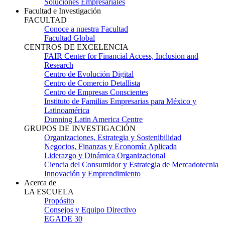
Soluciones Empresariales
Facultad e Investigación
FACULTAD
Conoce a nuestra Facultad
Facultad Global
CENTROS DE EXCELENCIA
FAIR Center for Financial Access, Inclusion and
Research
Centro de Evolución Digital
Centro de Comercio Detallista
Centro de Empresas Conscientes
Instituto de Familias Empresarias para México y
Latinoamérica
Dunning Latin America Centre
GRUPOS DE INVESTIGACIÓN
Organizaciones, Estrategia y Sostenibilidad
Negocios, Finanzas y Economía Aplicada
Liderazgo y Dinámica Organizacional
Ciencia del Consumidor y Estrategia de Mercadotecnia
Innovación y Emprendimiento
Acerca de
LA ESCUELA
Propósito
Consejos y Equipo Directivo
EGADE 30