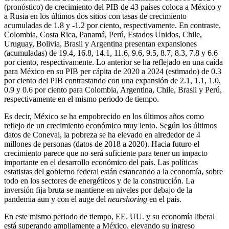
(pronóstico) de crecimiento del PIB de 43 países coloca a México y
a Rusia en los últimos dos sitios con tasas de crecimiento
acumuladas de 1.8 y -1.2 por ciento, respectivamente. En contraste,
Colombia, Costa Rica, Panamá, Perú, Estados Unidos, Chile,
Uruguay, Bolivia, Brasil y Argentina presentan expansiones
(acumuladas) de 19.4, 16.8, 14.1, 11.6, 9.6, 9.5, 8.7, 8.3, 7.8 y 6.6
por ciento, respectivamente. Lo anterior se ha reflejado en una caída
para México en su PIB per cápita de 2020 a 2024 (estimado) de 0.3
por ciento del PIB contrastando con una expansión de 2.1, 1.1, 1.0,
0.9 y 0.6 por ciento para Colombia, Argentina, Chile, Brasil y Perú,
respectivamente en el mismo periodo de tiempo.
Es decir, México se ha empobrecido en los últimos años como
reflejo de un crecimiento económico muy lento. Según los últimos
datos de Coneval, la pobreza se ha elevado en alrededor de 4
millones de personas (datos de 2018 a 2020). Hacia futuro el
crecimiento parece que no será suficiente para tener un impacto
importante en el desarrollo económico del país. Las políticas
estatistas del gobierno federal están estancando a la economía, sobre
todo en los sectores de energéticos y de la construcción. La
inversión fija bruta se mantiene en niveles por debajo de la
pandemia aun y con el auge del
nearshoring
en el país.
En este mismo periodo de tiempo, EE. UU. y su economía liberal
está superando ampliamente a México, elevando su ingreso