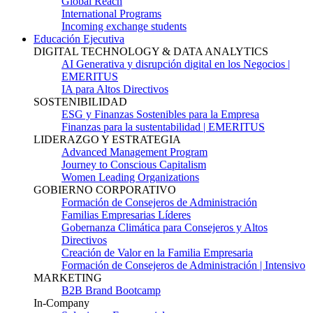
Global Reach
International Programs
Incoming exchange students
Educación Ejecutiva
DIGITAL TECHNOLOGY & DATA ANALYTICS
AI Generativa y disrupción digital en los Negocios |
EMERITUS
IA para Altos Directivos
SOSTENIBILIDAD
ESG y Finanzas Sostenibles para la Empresa
Finanzas para la sustentabilidad | EMERITUS
LIDERAZGO Y ESTRATEGIA
Advanced Management Program
Journey to Conscious Capitalism
Women Leading Organizations
GOBIERNO CORPORATIVO
Formación de Consejeros de Administración
Familias Empresarias Líderes
Gobernanza Climática para Consejeros y Altos
Directivos
Creación de Valor en la Familia Empresaria
Formación de Consejeros de Administración | Intensivo
MARKETING
B2B Brand Bootcamp
In-Company