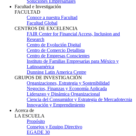
Soluciones Empresariales
Facultad e Investigación
FACULTAD
Conoce a nuestra Facultad
Facultad Global
CENTROS DE EXCELENCIA
FAIR Center for Financial Access, Inclusion and
Research
Centro de Evolución Digital
Centro de Comercio Detallista
Centro de Empresas Conscientes
Instituto de Familias Empresarias para México y
Latinoamérica
Dunning Latin America Centre
GRUPOS DE INVESTIGACIÓN
Organizaciones, Estrategia y Sostenibilidad
Negocios, Finanzas y Economía Aplicada
Liderazgo y Dinámica Organizacional
Ciencia del Consumidor y Estrategia de Mercadotecnia
Innovación y Emprendimiento
Acerca de
LA ESCUELA
Propósito
Consejos y Equipo Directivo
EGADE 30