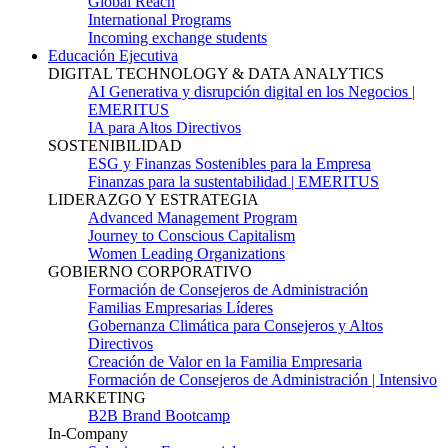
Global Reach
International Programs
Incoming exchange students
Educación Ejecutiva
DIGITAL TECHNOLOGY & DATA ANALYTICS
AI Generativa y disrupción digital en los Negocios |
EMERITUS
IA para Altos Directivos
SOSTENIBILIDAD
ESG y Finanzas Sostenibles para la Empresa
Finanzas para la sustentabilidad | EMERITUS
LIDERAZGO Y ESTRATEGIA
Advanced Management Program
Journey to Conscious Capitalism
Women Leading Organizations
GOBIERNO CORPORATIVO
Formación de Consejeros de Administración
Familias Empresarias Líderes
Gobernanza Climática para Consejeros y Altos
Directivos
Creación de Valor en la Familia Empresaria
Formación de Consejeros de Administración | Intensivo
MARKETING
B2B Brand Bootcamp
In-Company