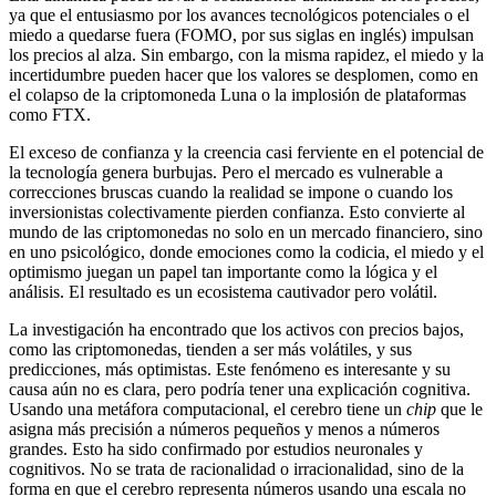
ya que el entusiasmo por los avances tecnológicos potenciales o el
miedo a quedarse fuera (FOMO, por sus siglas en inglés) impulsan
los precios al alza. Sin embargo, con la misma rapidez, el miedo y la
incertidumbre pueden hacer que los valores se desplomen, como en
el colapso de la criptomoneda Luna o la implosión de plataformas
como FTX.
El exceso de confianza y la creencia casi ferviente en el potencial de
la tecnología genera burbujas. Pero el mercado es vulnerable a
correcciones bruscas cuando la realidad se impone o cuando los
inversionistas colectivamente pierden confianza. Esto convierte al
mundo de las criptomonedas no solo en un mercado financiero, sino
en uno psicológico, donde emociones como la codicia, el miedo y el
optimismo juegan un papel tan importante como la lógica y el
análisis. El resultado es un ecosistema cautivador pero volátil.
La investigación ha encontrado que los activos con precios bajos,
como las criptomonedas, tienden a ser más volátiles, y sus
predicciones, más optimistas. Este fenómeno es interesante y su
causa aún no es clara, pero podría tener una explicación cognitiva.
Usando una metáfora computacional, el cerebro tiene un
chip
que le
asigna más precisión a números pequeños y menos a números
grandes. Esto ha sido confirmado por estudios neuronales y
cognitivos. No se trata de racionalidad o irracionalidad, sino de la
forma en que el cerebro representa números usando una escala no