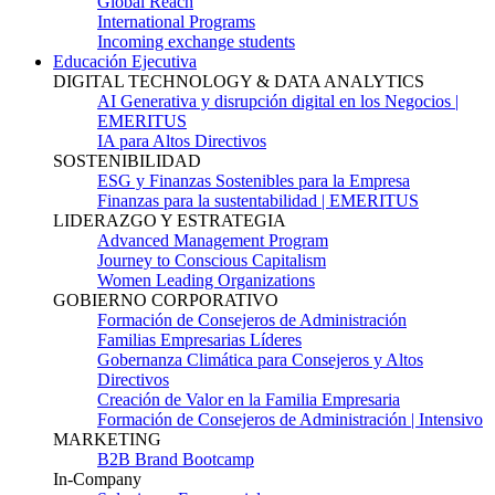
Global Reach
International Programs
Incoming exchange students
Educación Ejecutiva
DIGITAL TECHNOLOGY & DATA ANALYTICS
AI Generativa y disrupción digital en los Negocios |
EMERITUS
IA para Altos Directivos
SOSTENIBILIDAD
ESG y Finanzas Sostenibles para la Empresa
Finanzas para la sustentabilidad | EMERITUS
LIDERAZGO Y ESTRATEGIA
Advanced Management Program
Journey to Conscious Capitalism
Women Leading Organizations
GOBIERNO CORPORATIVO
Formación de Consejeros de Administración
Familias Empresarias Líderes
Gobernanza Climática para Consejeros y Altos
Directivos
Creación de Valor en la Familia Empresaria
Formación de Consejeros de Administración | Intensivo
MARKETING
B2B Brand Bootcamp
In-Company