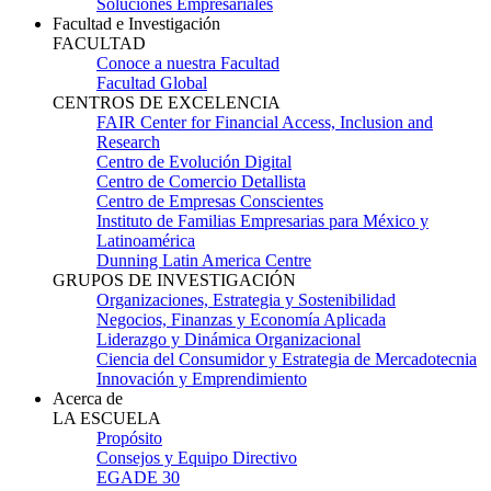
Soluciones Empresariales
Facultad e Investigación
FACULTAD
Conoce a nuestra Facultad
Facultad Global
CENTROS DE EXCELENCIA
FAIR Center for Financial Access, Inclusion and
Research
Centro de Evolución Digital
Centro de Comercio Detallista
Centro de Empresas Conscientes
Instituto de Familias Empresarias para México y
Latinoamérica
Dunning Latin America Centre
GRUPOS DE INVESTIGACIÓN
Organizaciones, Estrategia y Sostenibilidad
Negocios, Finanzas y Economía Aplicada
Liderazgo y Dinámica Organizacional
Ciencia del Consumidor y Estrategia de Mercadotecnia
Innovación y Emprendimiento
Acerca de
LA ESCUELA
Propósito
Consejos y Equipo Directivo
EGADE 30