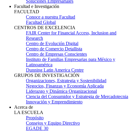
Soluciones Empresariales
Facultad e Investigación
FACULTAD
Conoce a nuestra Facultad
Facultad Global
CENTROS DE EXCELENCIA
FAIR Center for Financial Access, Inclusion and
Research
Centro de Evolución Digital
Centro de Comercio Detallista
Centro de Empresas Conscientes
Instituto de Familias Empresarias para México y
Latinoamérica
Dunning Latin America Centre
GRUPOS DE INVESTIGACIÓN
Organizaciones, Estrategia y Sostenibilidad
Negocios, Finanzas y Economía Aplicada
Liderazgo y Dinámica Organizacional
Ciencia del Consumidor y Estrategia de Mercadotecnia
Innovación y Emprendimiento
Acerca de
LA ESCUELA
Propósito
Consejos y Equipo Directivo
EGADE 30