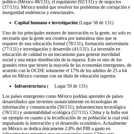
político (México 88/131), el regulatorio (92/131) y de negocios
(37/131). México tendrá que resolver los problemas de corrupción e
inseguridad endémicos y estructurales.
Capital humano e investigación
(Lugar 58 de 131)
Uno de los principales motores de innovación es la gente, no solo es
necesario que la gente sea creativa por naturaleza sino que se
requiere de una educación formal (78/131), formación universitaria
(77/131) e investigación y desarrollo (41/131). La inversión en
educación de calidad es un mecanismo para generar movilidad
social y una mejor distribución de la riqueza. Esto es uno de los
grandes retos que tienen la mayoría de las economías emergentes, de
acuerdo con la OCDE solamente el 17% de los adultos de 25 a 64
años en México cuentan con un título de educación superior.
Infraestructura
(
Lugar 59 de 131)
Los países emergentes como México podrían aprender de países
desarrollados que invierten sustancialmente en tecnologías de
información y comunicación (50/131), infraestructura tecnológica
(78/131) y sustentabilidad ecológica (57/131). China y la India son
un ejemplo en cuanto a la tecnificación de su población la cual está
impulsando la innovación y el desarrollo económico. Actualmente
en México se dedica únicamente 2.8% del PIB a gasto en
infraestructura mientras que en economías como China esto