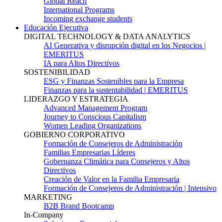
Global Reach
International Programs
Incoming exchange students
Educación Ejecutiva
DIGITAL TECHNOLOGY & DATA ANALYTICS
AI Generativa y disrupción digital en los Negocios |
EMERITUS
IA para Altos Directivos
SOSTENIBILIDAD
ESG y Finanzas Sostenibles para la Empresa
Finanzas para la sustentabilidad | EMERITUS
LIDERAZGO Y ESTRATEGIA
Advanced Management Program
Journey to Conscious Capitalism
Women Leading Organizations
GOBIERNO CORPORATIVO
Formación de Consejeros de Administración
Familias Empresarias Líderes
Gobernanza Climática para Consejeros y Altos
Directivos
Creación de Valor en la Familia Empresaria
Formación de Consejeros de Administración | Intensivo
MARKETING
B2B Brand Bootcamp
In-Company