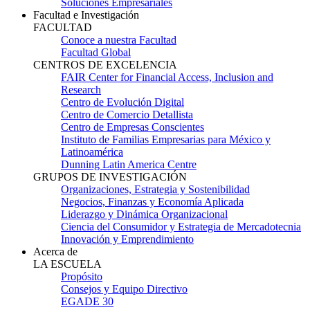
Soluciones Empresariales
Facultad e Investigación
FACULTAD
Conoce a nuestra Facultad
Facultad Global
CENTROS DE EXCELENCIA
FAIR Center for Financial Access, Inclusion and
Research
Centro de Evolución Digital
Centro de Comercio Detallista
Centro de Empresas Conscientes
Instituto de Familias Empresarias para México y
Latinoamérica
Dunning Latin America Centre
GRUPOS DE INVESTIGACIÓN
Organizaciones, Estrategia y Sostenibilidad
Negocios, Finanzas y Economía Aplicada
Liderazgo y Dinámica Organizacional
Ciencia del Consumidor y Estrategia de Mercadotecnia
Innovación y Emprendimiento
Acerca de
LA ESCUELA
Propósito
Consejos y Equipo Directivo
EGADE 30