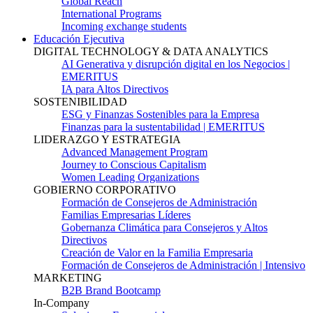
Global Reach
International Programs
Incoming exchange students
Educación Ejecutiva
DIGITAL TECHNOLOGY & DATA ANALYTICS
AI Generativa y disrupción digital en los Negocios |
EMERITUS
IA para Altos Directivos
SOSTENIBILIDAD
ESG y Finanzas Sostenibles para la Empresa
Finanzas para la sustentabilidad | EMERITUS
LIDERAZGO Y ESTRATEGIA
Advanced Management Program
Journey to Conscious Capitalism
Women Leading Organizations
GOBIERNO CORPORATIVO
Formación de Consejeros de Administración
Familias Empresarias Líderes
Gobernanza Climática para Consejeros y Altos
Directivos
Creación de Valor en la Familia Empresaria
Formación de Consejeros de Administración | Intensivo
MARKETING
B2B Brand Bootcamp
In-Company