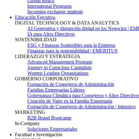
Global Reach
International Programs
Incoming exchange students
Educación Ejecutiva
DIGITAL TECHNOLOGY & DATA ANALYTICS
AI Generativa y disrupción digital en los Negocios | 
IA para Altos Directivos
SOSTENIBILIDAD
ESG y Finanzas Sostenibles para la Empresa
Finanzas para la sustentabilidad | EMERITUS
LIDERAZGO Y ESTRATEGIA
Advanced Management Program
Journey to Conscious Capitalism
Women Leading Organizations
GOBIERNO CORPORATIVO
Formación de Consejeros de Administración
Familias Empresarias Líderes
Gobernanza Climática para Consejeros y Altos Directivo
Creación de Valor en la Familia Empresaria
Formación de Consejeros de Administración | Intensivo
MARKETING
B2B Brand Bootcamp
In-Company
Soluciones Empresariales
Facultad e Investigación