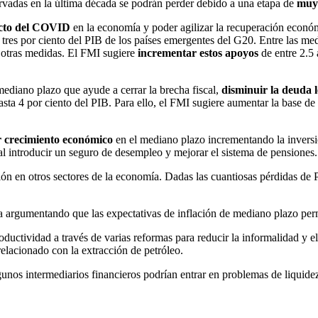
vadas en la última década se podrán perder debido a una etapa de
muy 
acto del COVID
en la economía y poder agilizar la recuperación económ
tres por ciento del PIB de los países emergentes del G20. Entre las me
 otras medidas. El FMI sugiere
incrementar estos apoyos
de entre 2.5 
ediano plazo que ayude a cerrar la brecha fiscal,
disminuir la deuda l
hasta 4 por ciento del PIB. Para ello, el FMI sugiere aumentar la base d
 crecimiento económico
en el mediano plazo incrementando la inversió
 al introducir un seguro de desempleo y mejorar el sistema de pensiones.
ión en otros sectores de la economía. Dadas las cuantiosas pérdidas de 
 argumentando que las expectativas de inflación de mediano plazo perm
oductividad a través de varias reformas para reducir la informalidad y el
relacionado con la extracción de petróleo.
gunos intermediarios financieros podrían entrar en problemas de liquide