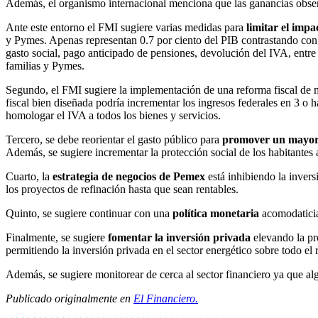
Además, el organismo internacional menciona que las ganancias obser
Ante este entorno el FMI sugiere varias medidas para
limitar el imp
y Pymes. Apenas representan 0.7 por ciento del PIB contrastando con 
gasto social, pago anticipado de pensiones, devolución del IVA, entre
familias y Pymes.
Segundo, el FMI sugiere la implementación de una reforma fiscal de m
fiscal bien diseñada podría incrementar los ingresos federales en 3 o 
homologar el IVA a todos los bienes y servicios.
Tercero, se debe reorientar el gasto público para
promover un mayor
Además, se sugiere incrementar la protección social de los habitantes
Cuarto, la
estrategia de negocios de Pemex
está inhibiendo la invers
los proyectos de refinación hasta que sean rentables.
Quinto, se sugiere continuar con una
política monetaria
acomodaticia
Finalmente, se sugiere
fomentar la inversión privada
elevando la pr
permitiendo la inversión privada en el sector energético sobre todo el 
Además, se sugiere monitorear de cerca al sector financiero ya que al
Publicado originalmente en
El Financiero.