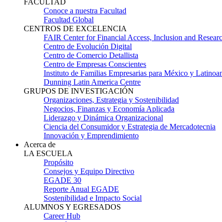
FACULTAD
Conoce a nuestra Facultad
Facultad Global
CENTROS DE EXCELENCIA
FAIR Center for Financial Access, Inclusion and Resear
Centro de Evolución Digital
Centro de Comercio Detallista
Centro de Empresas Conscientes
Instituto de Familias Empresarias para México y Latinoa
Dunning Latin America Centre
GRUPOS DE INVESTIGACIÓN
Organizaciones, Estrategia y Sostenibilidad
Negocios, Finanzas y Economía Aplicada
Liderazgo y Dinámica Organizacional
Ciencia del Consumidor y Estrategia de Mercadotecnia
Innovación y Emprendimiento
Acerca de
LA ESCUELA
Propósito
Consejos y Equipo Directivo
EGADE 30
Reporte Anual EGADE
Sostenibilidad e Impacto Social
ALUMNOS Y EGRESADOS
Career Hub