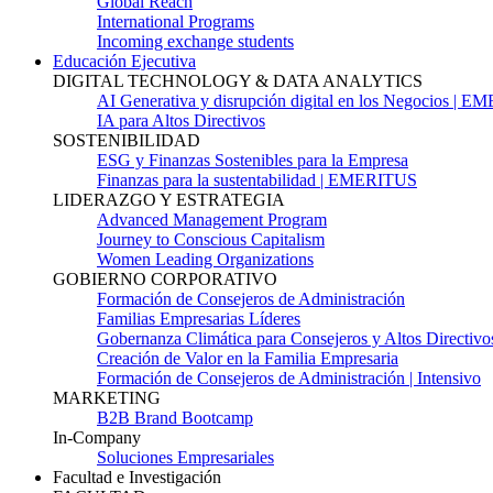
Global Reach
International Programs
Incoming exchange students
Educación Ejecutiva
DIGITAL TECHNOLOGY & DATA ANALYTICS
AI Generativa y disrupción digital en los Negocios | 
IA para Altos Directivos
SOSTENIBILIDAD
ESG y Finanzas Sostenibles para la Empresa
Finanzas para la sustentabilidad | EMERITUS
LIDERAZGO Y ESTRATEGIA
Advanced Management Program
Journey to Conscious Capitalism
Women Leading Organizations
GOBIERNO CORPORATIVO
Formación de Consejeros de Administración
Familias Empresarias Líderes
Gobernanza Climática para Consejeros y Altos Directivo
Creación de Valor en la Familia Empresaria
Formación de Consejeros de Administración | Intensivo
MARKETING
B2B Brand Bootcamp
In-Company
Soluciones Empresariales
Facultad e Investigación