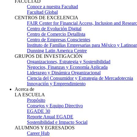
FACULTAD
Conoce a nuestra Facultad
Facultad Global
CENTROS DE EXCELENCIA
FAIR Center for Financial Access, Inclusion and Resear
Centro de Evolución Digital
Centro de Comercio Detallista
Centro de Empresas Conscientes
Instituto de Familias Empresarias para México y Latinoa
Dunning Latin America Centre
GRUPOS DE INVESTIGACIÓN
Organizaciones, Estrategia y Sostenibilidad
Negocios, Finanzas y Economía Aplicada
Liderazgo y Dinámica Organizacional
Ciencia del Consumidor y Estrategia de Mercadotecnia
Innovación y Emprendimiento
Acerca de
LA ESCUELA
Propósito
Consejos y Equipo Directivo
EGADE 30
Reporte Anual EGADE
Sostenibilidad e Impacto Social
ALUMNOS Y EGRESADOS
Career Hub