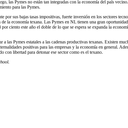
go, las Pymes no están tan integradas con la economía del país vecino
miento para las Pymes.
or sus bajas tasas impositivas, fuerte inversión en los sectores tecno
ión de la economía texana. Las Pymes en NL tienen una gran oportunidad
or ciento este año el doble de lo que se espera se expanda la economí
rar a las Pymes estatales a las cadenas productivas texanas. Existen muc
xternalidades positivas para las empresas y la economía en general. Adem
o con libertad para detonar ese sector como es el texano.
hool.