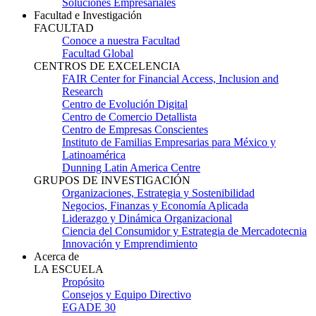
Soluciones Empresariales
Facultad e Investigación
FACULTAD
Conoce a nuestra Facultad
Facultad Global
CENTROS DE EXCELENCIA
FAIR Center for Financial Access, Inclusion and
Research
Centro de Evolución Digital
Centro de Comercio Detallista
Centro de Empresas Conscientes
Instituto de Familias Empresarias para México y
Latinoamérica
Dunning Latin America Centre
GRUPOS DE INVESTIGACIÓN
Organizaciones, Estrategia y Sostenibilidad
Negocios, Finanzas y Economía Aplicada
Liderazgo y Dinámica Organizacional
Ciencia del Consumidor y Estrategia de Mercadotecnia
Innovación y Emprendimiento
Acerca de
LA ESCUELA
Propósito
Consejos y Equipo Directivo
EGADE 30