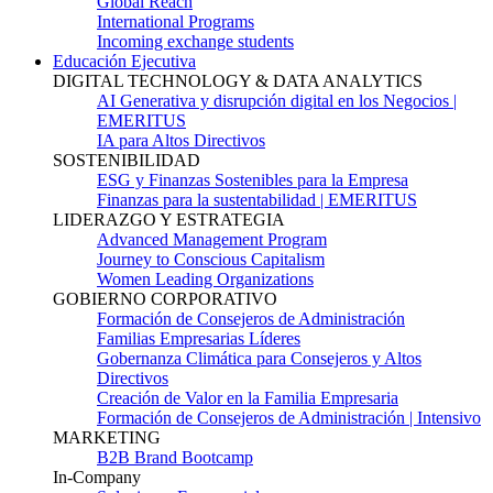
Global Reach
International Programs
Incoming exchange students
Educación Ejecutiva
DIGITAL TECHNOLOGY & DATA ANALYTICS
AI Generativa y disrupción digital en los Negocios |
EMERITUS
IA para Altos Directivos
SOSTENIBILIDAD
ESG y Finanzas Sostenibles para la Empresa
Finanzas para la sustentabilidad | EMERITUS
LIDERAZGO Y ESTRATEGIA
Advanced Management Program
Journey to Conscious Capitalism
Women Leading Organizations
GOBIERNO CORPORATIVO
Formación de Consejeros de Administración
Familias Empresarias Líderes
Gobernanza Climática para Consejeros y Altos
Directivos
Creación de Valor en la Familia Empresaria
Formación de Consejeros de Administración | Intensivo
MARKETING
B2B Brand Bootcamp
In-Company