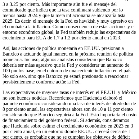
3 a 3.25 por ciento. Más importante aún fue el mensaje del
comunicado que indica que la tasa continuará subiendo por lo
menos hasta 2024 y que la meta inflacionaria se alcanzaría hsta
2025. Es decir, el mensaje de la Fed es hawkish y muy agresivo en
el combate a la inflacion. Como consecuencia de estas acciones y el
entorno económico global, la Fed también redujo las expectativas de
crecimiento para EUA de 1.7 a 1.2 por ciento anual en 2023.
Así, las acciones de política monetaria en EE.UU. presionan a
Banxico a actuar de igual manera en la próxima reunión de politica
monetaria. Incluso, algunos analistas consideran que Banxico
debería ser máas agresivo que la Fed y considerar un aumento de
100 puntos base, en el entorno de una ceciente inflación en el país.
No solo eso, sino que Banxico ya estará presionado a reaccionar
persistentemente conforme actúe la Fed.
Las expectativas de mayores tasas de interés en el EE.UU. y México
no son buenas noticias. Recordemos que Hacienda elaboró el
paquete económico considerando una tasa de interés de alrededor de
8 por ciento anual, las expectativas ahora son de 10 a 11 por ciento
considerando que Banxico seguiría a la Fed. Esto impactaría el costo
de financiamiento del gobierno federal. Si además, consideramos
que Hacienda sobre estimó el crecimiento económico en 2023 en 3
por ciento anual, en un entorno donde EE.UU. crecerá cerca de 1
por ciento, es probable que no se cumplan los objetivos de déficit