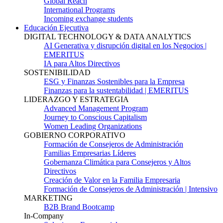
Global Reach
International Programs
Incoming exchange students
Educación Ejecutiva
DIGITAL TECHNOLOGY & DATA ANALYTICS
AI Generativa y disrupción digital en los Negocios |
EMERITUS
IA para Altos Directivos
SOSTENIBILIDAD
ESG y Finanzas Sostenibles para la Empresa
Finanzas para la sustentabilidad | EMERITUS
LIDERAZGO Y ESTRATEGIA
Advanced Management Program
Journey to Conscious Capitalism
Women Leading Organizations
GOBIERNO CORPORATIVO
Formación de Consejeros de Administración
Familias Empresarias Líderes
Gobernanza Climática para Consejeros y Altos
Directivos
Creación de Valor en la Familia Empresaria
Formación de Consejeros de Administración | Intensivo
MARKETING
B2B Brand Bootcamp
In-Company