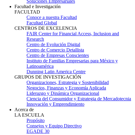
Soluciones Empresariales
Facultad e Investigación
FACULTAD
Conoce a nuestra Facultad
Facultad Global
CENTROS DE EXCELENCIA
FAIR Center for Financial Access, Inclusion and
Research
Centro de Evolución Digital
Centro de Comercio Detallista
Centro de Empresas Conscientes
Instituto de Familias Empresarias para México y
Latinoamérica
Dunning Latin America Centre
GRUPOS DE INVESTIGACIÓN
Organizaciones, Estrategia y Sostenibilidad
Negocios, Finanzas y Economía Aplicada
Liderazgo y Dinámica Organizacional
Ciencia del Consumidor y Estrategia de Mercadotecnia
Innovación y Emprendimiento
Acerca de
LA ESCUELA
Propósito
Consejos y Equipo Directivo
EGADE 30