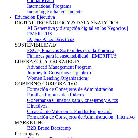
Global Reach
International Programs
Incoming exchange students
Educación Ejecutiva
DIGITAL TECHNOLOGY & DATA ANALYTICS
AI Generativa y disrupción digital en los Negocios |
EMERITUS
IA para Altos Directivos
SOSTENIBILIDAD
ESG y Finanzas Sostenibles para la Empresa
Finanzas para la sustentabilidad | EMERITUS
LIDERAZGO Y ESTRATEGIA
Advanced Management Program
Journey to Conscious Capitalism
Women Leading Organizations
GOBIERNO CORPORATIVO
Formación de Consejeros de Administración
Familias Empresarias Líderes
Gobernanza Climática para Consejeros y Altos
Directivos
Creación de Valor en la Familia Empresaria
Formación de Consejeros de Administración | Intensivo
MARKETING
B2B Brand Bootcamp
In-Company