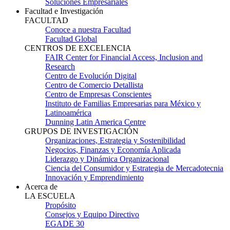
Soluciones Empresariales
Facultad e Investigación
FACULTAD
Conoce a nuestra Facultad
Facultad Global
CENTROS DE EXCELENCIA
FAIR Center for Financial Access, Inclusion and
Research
Centro de Evolución Digital
Centro de Comercio Detallista
Centro de Empresas Conscientes
Instituto de Familias Empresarias para México y
Latinoamérica
Dunning Latin America Centre
GRUPOS DE INVESTIGACIÓN
Organizaciones, Estrategia y Sostenibilidad
Negocios, Finanzas y Economía Aplicada
Liderazgo y Dinámica Organizacional
Ciencia del Consumidor y Estrategia de Mercadotecnia
Innovación y Emprendimiento
Acerca de
LA ESCUELA
Propósito
Consejos y Equipo Directivo
EGADE 30