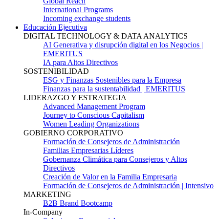
Global Reach
International Programs
Incoming exchange students
Educación Ejecutiva
DIGITAL TECHNOLOGY & DATA ANALYTICS
AI Generativa y disrupción digital en los Negocios |
EMERITUS
IA para Altos Directivos
SOSTENIBILIDAD
ESG y Finanzas Sostenibles para la Empresa
Finanzas para la sustentabilidad | EMERITUS
LIDERAZGO Y ESTRATEGIA
Advanced Management Program
Journey to Conscious Capitalism
Women Leading Organizations
GOBIERNO CORPORATIVO
Formación de Consejeros de Administración
Familias Empresarias Líderes
Gobernanza Climática para Consejeros y Altos
Directivos
Creación de Valor en la Familia Empresaria
Formación de Consejeros de Administración | Intensivo
MARKETING
B2B Brand Bootcamp
In-Company