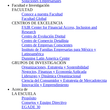
Soluciones Empresariales
Facultad e Investigación
FACULTAD
Conoce a nuestra Facultad
Facultad Global
CENTROS DE EXCELENCIA
FAIR Center for Financial Access, Inclusion and
Research
Centro de Evolución Digital
Centro de Comercio Detallista
Centro de Empresas Conscientes
Instituto de Familias Empresarias para México y
Latinoamérica
Dunning Latin America Centre
GRUPOS DE INVESTIGACIÓN
Organizaciones, Estrategia y Sostenibilidad
Negocios, Finanzas y Economía Aplicada
Liderazgo y Dinámica Organizacional
Ciencia del Consumidor y Estrategia de Mercadotecnia
Innovación y Emprendimiento
Acerca de
LA ESCUELA
Propósito
Consejos y Equipo Directivo
EGADE 30