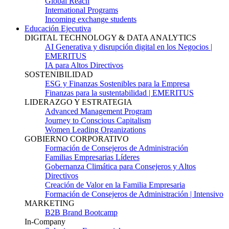
Global Reach
International Programs
Incoming exchange students
Educación Ejecutiva
DIGITAL TECHNOLOGY & DATA ANALYTICS
AI Generativa y disrupción digital en los Negocios |
EMERITUS
IA para Altos Directivos
SOSTENIBILIDAD
ESG y Finanzas Sostenibles para la Empresa
Finanzas para la sustentabilidad | EMERITUS
LIDERAZGO Y ESTRATEGIA
Advanced Management Program
Journey to Conscious Capitalism
Women Leading Organizations
GOBIERNO CORPORATIVO
Formación de Consejeros de Administración
Familias Empresarias Líderes
Gobernanza Climática para Consejeros y Altos
Directivos
Creación de Valor en la Familia Empresaria
Formación de Consejeros de Administración | Intensivo
MARKETING
B2B Brand Bootcamp
In-Company