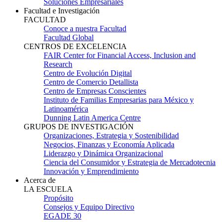
Soluciones Empresariales
Facultad e Investigación
FACULTAD
Conoce a nuestra Facultad
Facultad Global
CENTROS DE EXCELENCIA
FAIR Center for Financial Access, Inclusion and
Research
Centro de Evolución Digital
Centro de Comercio Detallista
Centro de Empresas Conscientes
Instituto de Familias Empresarias para México y
Latinoamérica
Dunning Latin America Centre
GRUPOS DE INVESTIGACIÓN
Organizaciones, Estrategia y Sostenibilidad
Negocios, Finanzas y Economía Aplicada
Liderazgo y Dinámica Organizacional
Ciencia del Consumidor y Estrategia de Mercadotecnia
Innovación y Emprendimiento
Acerca de
LA ESCUELA
Propósito
Consejos y Equipo Directivo
EGADE 30