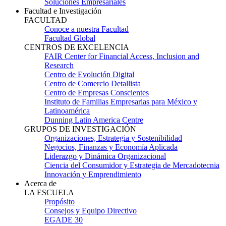
Soluciones Empresariales
Facultad e Investigación
FACULTAD
Conoce a nuestra Facultad
Facultad Global
CENTROS DE EXCELENCIA
FAIR Center for Financial Access, Inclusion and
Research
Centro de Evolución Digital
Centro de Comercio Detallista
Centro de Empresas Conscientes
Instituto de Familias Empresarias para México y
Latinoamérica
Dunning Latin America Centre
GRUPOS DE INVESTIGACIÓN
Organizaciones, Estrategia y Sostenibilidad
Negocios, Finanzas y Economía Aplicada
Liderazgo y Dinámica Organizacional
Ciencia del Consumidor y Estrategia de Mercadotecnia
Innovación y Emprendimiento
Acerca de
LA ESCUELA
Propósito
Consejos y Equipo Directivo
EGADE 30