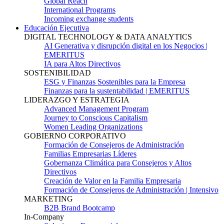
Global Reach
International Programs
Incoming exchange students
Educación Ejecutiva
DIGITAL TECHNOLOGY & DATA ANALYTICS
AI Generativa y disrupción digital en los Negocios |
EMERITUS
IA para Altos Directivos
SOSTENIBILIDAD
ESG y Finanzas Sostenibles para la Empresa
Finanzas para la sustentabilidad | EMERITUS
LIDERAZGO Y ESTRATEGIA
Advanced Management Program
Journey to Conscious Capitalism
Women Leading Organizations
GOBIERNO CORPORATIVO
Formación de Consejeros de Administración
Familias Empresarias Líderes
Gobernanza Climática para Consejeros y Altos
Directivos
Creación de Valor en la Familia Empresaria
Formación de Consejeros de Administración | Intensivo
MARKETING
B2B Brand Bootcamp
In-Company