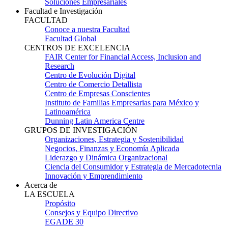
Soluciones Empresariales
Facultad e Investigación
FACULTAD
Conoce a nuestra Facultad
Facultad Global
CENTROS DE EXCELENCIA
FAIR Center for Financial Access, Inclusion and
Research
Centro de Evolución Digital
Centro de Comercio Detallista
Centro de Empresas Conscientes
Instituto de Familias Empresarias para México y
Latinoamérica
Dunning Latin America Centre
GRUPOS DE INVESTIGACIÓN
Organizaciones, Estrategia y Sostenibilidad
Negocios, Finanzas y Economía Aplicada
Liderazgo y Dinámica Organizacional
Ciencia del Consumidor y Estrategia de Mercadotecnia
Innovación y Emprendimiento
Acerca de
LA ESCUELA
Propósito
Consejos y Equipo Directivo
EGADE 30