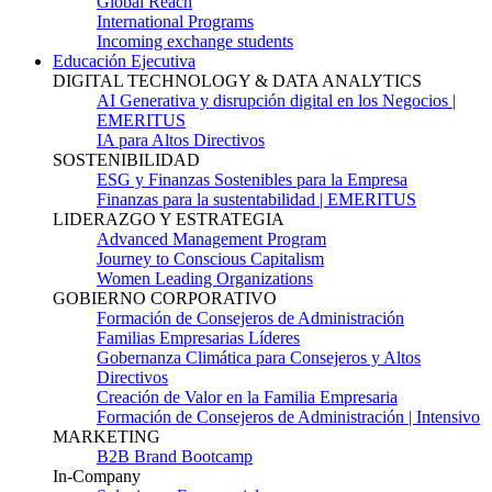
Global Reach
International Programs
Incoming exchange students
Educación Ejecutiva
DIGITAL TECHNOLOGY & DATA ANALYTICS
AI Generativa y disrupción digital en los Negocios |
EMERITUS
IA para Altos Directivos
SOSTENIBILIDAD
ESG y Finanzas Sostenibles para la Empresa
Finanzas para la sustentabilidad | EMERITUS
LIDERAZGO Y ESTRATEGIA
Advanced Management Program
Journey to Conscious Capitalism
Women Leading Organizations
GOBIERNO CORPORATIVO
Formación de Consejeros de Administración
Familias Empresarias Líderes
Gobernanza Climática para Consejeros y Altos
Directivos
Creación de Valor en la Familia Empresaria
Formación de Consejeros de Administración | Intensivo
MARKETING
B2B Brand Bootcamp
In-Company