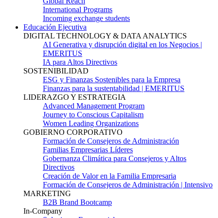
Global Reach
International Programs
Incoming exchange students
Educación Ejecutiva
DIGITAL TECHNOLOGY & DATA ANALYTICS
AI Generativa y disrupción digital en los Negocios |
EMERITUS
IA para Altos Directivos
SOSTENIBILIDAD
ESG y Finanzas Sostenibles para la Empresa
Finanzas para la sustentabilidad | EMERITUS
LIDERAZGO Y ESTRATEGIA
Advanced Management Program
Journey to Conscious Capitalism
Women Leading Organizations
GOBIERNO CORPORATIVO
Formación de Consejeros de Administración
Familias Empresarias Líderes
Gobernanza Climática para Consejeros y Altos
Directivos
Creación de Valor en la Familia Empresaria
Formación de Consejeros de Administración | Intensivo
MARKETING
B2B Brand Bootcamp
In-Company