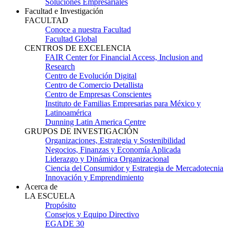
Soluciones Empresariales
Facultad e Investigación
FACULTAD
Conoce a nuestra Facultad
Facultad Global
CENTROS DE EXCELENCIA
FAIR Center for Financial Access, Inclusion and
Research
Centro de Evolución Digital
Centro de Comercio Detallista
Centro de Empresas Conscientes
Instituto de Familias Empresarias para México y
Latinoamérica
Dunning Latin America Centre
GRUPOS DE INVESTIGACIÓN
Organizaciones, Estrategia y Sostenibilidad
Negocios, Finanzas y Economía Aplicada
Liderazgo y Dinámica Organizacional
Ciencia del Consumidor y Estrategia de Mercadotecnia
Innovación y Emprendimiento
Acerca de
LA ESCUELA
Propósito
Consejos y Equipo Directivo
EGADE 30