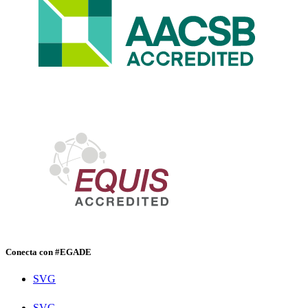
Conecta con #EGADE
SVG
SVG