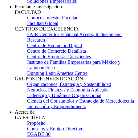
Soluciones Empresariales
Facultad e Investigación
FACULTAD
Conoce a nuestra Facultad
Facultad Global
CENTROS DE EXCELENCIA
FAIR Center for Financial Access, Inclusion and
Research
Centro de Evolución Digital
Centro de Comercio Detallista
Centro de Empresas Conscientes
Instituto de Familias Empresarias para México y
Latinoamérica
Dunning Latin America Centre
GRUPOS DE INVESTIGACIÓN
Organizaciones, Estrategia y Sostenibilidad
Negocios, Finanzas y Economía Aplicada
Liderazgo y Dinámica Organizacional
Ciencia del Consumidor y Estrategia de Mercadotecnia
Innovación y Emprendimiento
Acerca de
LA ESCUELA
Propósito
Consejos y Equipo Directivo
EGADE 30