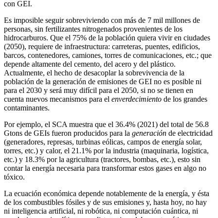
con GEI.
Es imposible seguir sobreviviendo con más de 7 mil millones de
personas, sin fertilizantes nitrogenados provenientes de los
hidrocarburos. Que el 75% de la población quiera vivir en ciudades
(2050), requiere de infraestructura: carreteras, puentes, edificios,
barcos, contenedores, camiones, torres de comunicaciones, etc.; que
depende altamente del cemento, del acero y del plástico.
Actualmente, el hecho de desacoplar la sobrevivencia de la
población de la generación de emisiones de GEI no es posible ni
para el 2030 y será muy difícil para el 2050, si no se tienen en
cuenta nuevos mecanismos para el
enverdecimiento
de los grandes
contaminantes.
Por ejemplo, el SCA muestra que el 36.4% (2021) del total de 56.8
Gtons de GEIs fueron producidos para la
generación
de electricidad
(generadores, represas, turbinas eólicas, campos de energía solar,
torres, etc.) y calor, el 21.1% por la industria (maquinaria, logística,
etc.) y 18.3% por la agricultura (tractores, bombas, etc.), esto sin
contar la energía necesaria para transformar estos gases en algo no
tóxico.
La ecuación económica depende notablemente de la energía, y ésta
de los combustibles fósiles y de sus emisiones y, hasta hoy, no hay
ni inteligencia artificial, ni robótica, ni computación cuántica, ni