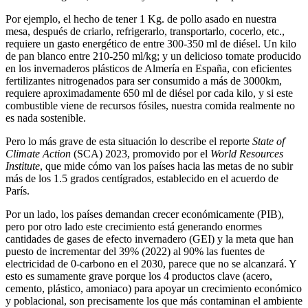
Por ejemplo, el hecho de tener 1 Kg. de pollo asado en nuestra
mesa, después de criarlo, refrigerarlo, transportarlo, cocerlo, etc.,
requiere un gasto energético de entre 300-350 ml de diésel. Un kilo
de pan blanco entre 210-250 ml/kg; y un delicioso tomate producido
en los invernaderos plásticos de Almería en España, con eficientes
fertilizantes nitrogenados para ser consumido a más de 3000km,
requiere aproximadamente 650 ml de diésel por cada kilo, y si este
combustible viene de recursos fósiles, nuestra comida realmente no
es nada sostenible.
Pero lo más grave de esta situación lo describe el reporte
State of
Climate Action
(SCA) 2023, promovido por el
World Resources
Institute
, que mide cómo van los países hacia las metas de no subir
más de los 1.5 grados centígrados, establecido en el acuerdo de
París.
Por un lado, los países demandan crecer económicamente (PIB),
pero por otro lado este crecimiento está generando enormes
cantidades de gases de efecto invernadero (GEI) y la meta que han
puesto de incrementar del 39% (2022) al 90% las fuentes de
electricidad de 0-carbono en el 2030, parece que no se alcanzará. Y
esto es sumamente grave porque los 4 productos clave (acero,
cemento, plástico, amoniaco) para apoyar un crecimiento económico
y poblacional, son precisamente los que más contaminan el ambiente