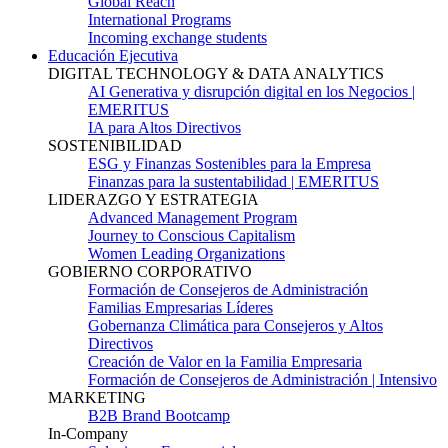
Global Reach
International Programs
Incoming exchange students
Educación Ejecutiva
DIGITAL TECHNOLOGY & DATA ANALYTICS
AI Generativa y disrupción digital en los Negocios |
EMERITUS
IA para Altos Directivos
SOSTENIBILIDAD
ESG y Finanzas Sostenibles para la Empresa
Finanzas para la sustentabilidad | EMERITUS
LIDERAZGO Y ESTRATEGIA
Advanced Management Program
Journey to Conscious Capitalism
Women Leading Organizations
GOBIERNO CORPORATIVO
Formación de Consejeros de Administración
Familias Empresarias Líderes
Gobernanza Climática para Consejeros y Altos
Directivos
Creación de Valor en la Familia Empresaria
Formación de Consejeros de Administración | Intensivo
MARKETING
B2B Brand Bootcamp
In-Company