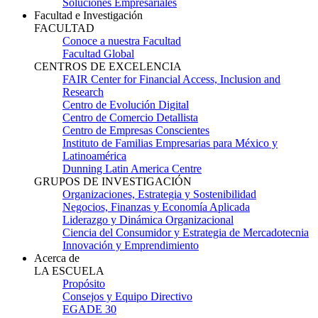
Soluciones Empresariales
Facultad e Investigación
FACULTAD
Conoce a nuestra Facultad
Facultad Global
CENTROS DE EXCELENCIA
FAIR Center for Financial Access, Inclusion and
Research
Centro de Evolución Digital
Centro de Comercio Detallista
Centro de Empresas Conscientes
Instituto de Familias Empresarias para México y
Latinoamérica
Dunning Latin America Centre
GRUPOS DE INVESTIGACIÓN
Organizaciones, Estrategia y Sostenibilidad
Negocios, Finanzas y Economía Aplicada
Liderazgo y Dinámica Organizacional
Ciencia del Consumidor y Estrategia de Mercadotecnia
Innovación y Emprendimiento
Acerca de
LA ESCUELA
Propósito
Consejos y Equipo Directivo
EGADE 30