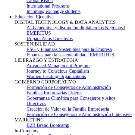
Global Reach
International Programs
Incoming exchange students
Educación Ejecutiva
DIGITAL TECHNOLOGY & DATA ANALYTICS
AI Generativa y disrupción digital en los Negocios |
EMERITUS
IA para Altos Directivos
SOSTENIBILIDAD
ESG y Finanzas Sostenibles para la Empresa
Finanzas para la sustentabilidad | EMERITUS
LIDERAZGO Y ESTRATEGIA
Advanced Management Program
Journey to Conscious Capitalism
Women Leading Organizations
GOBIERNO CORPORATIVO
Formación de Consejeros de Administración
Familias Empresarias Líderes
Gobernanza Climática para Consejeros y Altos
Directivos
Creación de Valor en la Familia Empresaria
Formación de Consejeros de Administración | Intensivo
MARKETING
B2B Brand Bootcamp
In-Company