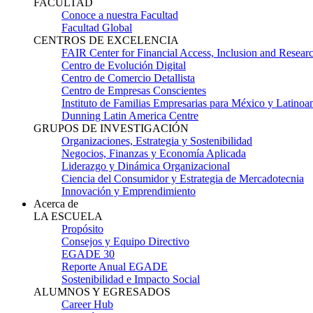
FACULTAD
Conoce a nuestra Facultad
Facultad Global
CENTROS DE EXCELENCIA
FAIR Center for Financial Access, Inclusion and Resear
Centro de Evolución Digital
Centro de Comercio Detallista
Centro de Empresas Conscientes
Instituto de Familias Empresarias para México y Latinoa
Dunning Latin America Centre
GRUPOS DE INVESTIGACIÓN
Organizaciones, Estrategia y Sostenibilidad
Negocios, Finanzas y Economía Aplicada
Liderazgo y Dinámica Organizacional
Ciencia del Consumidor y Estrategia de Mercadotecnia
Innovación y Emprendimiento
Acerca de
LA ESCUELA
Propósito
Consejos y Equipo Directivo
EGADE 30
Reporte Anual EGADE
Sostenibilidad e Impacto Social
ALUMNOS Y EGRESADOS
Career Hub