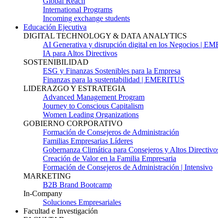
Global Reach
International Programs
Incoming exchange students
Educación Ejecutiva
DIGITAL TECHNOLOGY & DATA ANALYTICS
AI Generativa y disrupción digital en los Negocios | 
IA para Altos Directivos
SOSTENIBILIDAD
ESG y Finanzas Sostenibles para la Empresa
Finanzas para la sustentabilidad | EMERITUS
LIDERAZGO Y ESTRATEGIA
Advanced Management Program
Journey to Conscious Capitalism
Women Leading Organizations
GOBIERNO CORPORATIVO
Formación de Consejeros de Administración
Familias Empresarias Líderes
Gobernanza Climática para Consejeros y Altos Directivo
Creación de Valor en la Familia Empresaria
Formación de Consejeros de Administración | Intensivo
MARKETING
B2B Brand Bootcamp
In-Company
Soluciones Empresariales
Facultad e Investigación