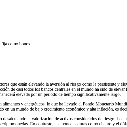
ta fija como bonos
tores que están elevando la aversión al riesgo como la persistente y ele
ción de casi todos los bancos centrales en el mundo ha sido de elevar l
rmanecerá elevada por un periodo de tiempo significativamente largo.
 alimentos y energéticos, lo que ha llevado al Fondo Monetario Mundial
do en un mundo de bajo crecimiento económico y alta inflación, es decir
desalentando la valorización de activos considerados de riesgo. Los me
las criptomonedas. En contraste, las monedas duras como el euro y el dó