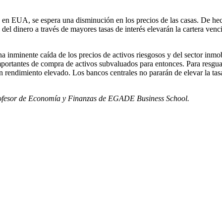
do en EUA, se espera una disminución en los precios de las casas. De h
 del dinero a través de mayores tasas de interés elevarán la cartera ve
a inminente caída de los precios de activos riesgosos y del sector inmob
mportantes de compra de activos subvaluados para entonces. Para resguard
rendimiento elevado. Los bancos centrales no pararán de elevar la tasa 
rofesor de Economía y Finanzas de EGADE Business School.