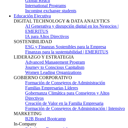
Global Reach
International Programs
Incoming exchange students
Educación Ejecutiva
DIGITAL TECHNOLOGY & DATA ANALYTICS
AI Generativa y disrupción digital en los Negocios |
EMERITUS
IA para Altos Directivos
SOSTENIBILIDAD
ESG y Finanzas Sostenibles para la Empresa
Finanzas para la sustentabilidad | EMERITUS
LIDERAZGO Y ESTRATEGIA
Advanced Management Program
Journey to Conscious Capitalism
Women Leading Organizations
GOBIERNO CORPORATIVO
Formación de Consejeros de Administración
Familias Empresarias Líderes
Gobernanza Climática para Consejeros y Altos
Directivos
Creación de Valor en la Familia Empresaria
Formación de Consejeros de Administración | Intensivo
MARKETING
B2B Brand Bootcamp
In-Company