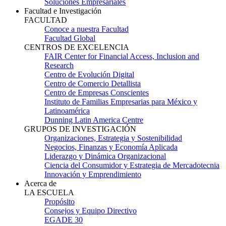
Soluciones Empresariales
Facultad e Investigación
FACULTAD
Conoce a nuestra Facultad
Facultad Global
CENTROS DE EXCELENCIA
FAIR Center for Financial Access, Inclusion and
Research
Centro de Evolución Digital
Centro de Comercio Detallista
Centro de Empresas Conscientes
Instituto de Familias Empresarias para México y
Latinoamérica
Dunning Latin America Centre
GRUPOS DE INVESTIGACIÓN
Organizaciones, Estrategia y Sostenibilidad
Negocios, Finanzas y Economía Aplicada
Liderazgo y Dinámica Organizacional
Ciencia del Consumidor y Estrategia de Mercadotecnia
Innovación y Emprendimiento
Acerca de
LA ESCUELA
Propósito
Consejos y Equipo Directivo
EGADE 30