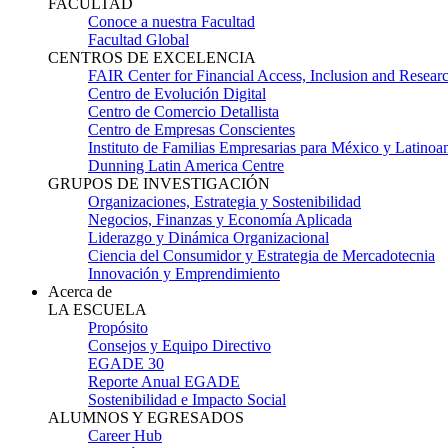
FACULTAD
Conoce a nuestra Facultad
Facultad Global
CENTROS DE EXCELENCIA
FAIR Center for Financial Access, Inclusion and Resear
Centro de Evolución Digital
Centro de Comercio Detallista
Centro de Empresas Conscientes
Instituto de Familias Empresarias para México y Latinoa
Dunning Latin America Centre
GRUPOS DE INVESTIGACIÓN
Organizaciones, Estrategia y Sostenibilidad
Negocios, Finanzas y Economía Aplicada
Liderazgo y Dinámica Organizacional
Ciencia del Consumidor y Estrategia de Mercadotecnia
Innovación y Emprendimiento
Acerca de
LA ESCUELA
Propósito
Consejos y Equipo Directivo
EGADE 30
Reporte Anual EGADE
Sostenibilidad e Impacto Social
ALUMNOS Y EGRESADOS
Career Hub