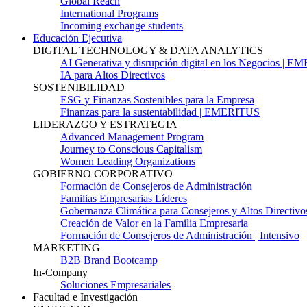
Global Reach
International Programs
Incoming exchange students
Educación Ejecutiva
DIGITAL TECHNOLOGY & DATA ANALYTICS
AI Generativa y disrupción digital en los Negocios | 
IA para Altos Directivos
SOSTENIBILIDAD
ESG y Finanzas Sostenibles para la Empresa
Finanzas para la sustentabilidad | EMERITUS
LIDERAZGO Y ESTRATEGIA
Advanced Management Program
Journey to Conscious Capitalism
Women Leading Organizations
GOBIERNO CORPORATIVO
Formación de Consejeros de Administración
Familias Empresarias Líderes
Gobernanza Climática para Consejeros y Altos Directivo
Creación de Valor en la Familia Empresaria
Formación de Consejeros de Administración | Intensivo
MARKETING
B2B Brand Bootcamp
In-Company
Soluciones Empresariales
Facultad e Investigación