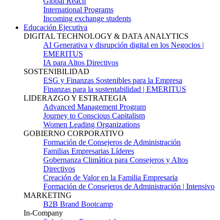
Global Reach
International Programs
Incoming exchange students
Educación Ejecutiva
DIGITAL TECHNOLOGY & DATA ANALYTICS
AI Generativa y disrupción digital en los Negocios |
EMERITUS
IA para Altos Directivos
SOSTENIBILIDAD
ESG y Finanzas Sostenibles para la Empresa
Finanzas para la sustentabilidad | EMERITUS
LIDERAZGO Y ESTRATEGIA
Advanced Management Program
Journey to Conscious Capitalism
Women Leading Organizations
GOBIERNO CORPORATIVO
Formación de Consejeros de Administración
Familias Empresarias Líderes
Gobernanza Climática para Consejeros y Altos
Directivos
Creación de Valor en la Familia Empresaria
Formación de Consejeros de Administración | Intensivo
MARKETING
B2B Brand Bootcamp
In-Company