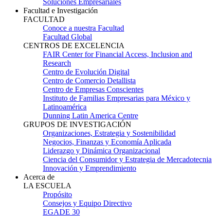
Soluciones Empresariales
Facultad e Investigación
FACULTAD
Conoce a nuestra Facultad
Facultad Global
CENTROS DE EXCELENCIA
FAIR Center for Financial Access, Inclusion and
Research
Centro de Evolución Digital
Centro de Comercio Detallista
Centro de Empresas Conscientes
Instituto de Familias Empresarias para México y
Latinoamérica
Dunning Latin America Centre
GRUPOS DE INVESTIGACIÓN
Organizaciones, Estrategia y Sostenibilidad
Negocios, Finanzas y Economía Aplicada
Liderazgo y Dinámica Organizacional
Ciencia del Consumidor y Estrategia de Mercadotecnia
Innovación y Emprendimiento
Acerca de
LA ESCUELA
Propósito
Consejos y Equipo Directivo
EGADE 30