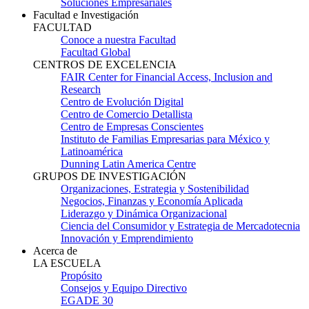
Soluciones Empresariales
Facultad e Investigación
FACULTAD
Conoce a nuestra Facultad
Facultad Global
CENTROS DE EXCELENCIA
FAIR Center for Financial Access, Inclusion and
Research
Centro de Evolución Digital
Centro de Comercio Detallista
Centro de Empresas Conscientes
Instituto de Familias Empresarias para México y
Latinoamérica
Dunning Latin America Centre
GRUPOS DE INVESTIGACIÓN
Organizaciones, Estrategia y Sostenibilidad
Negocios, Finanzas y Economía Aplicada
Liderazgo y Dinámica Organizacional
Ciencia del Consumidor y Estrategia de Mercadotecnia
Innovación y Emprendimiento
Acerca de
LA ESCUELA
Propósito
Consejos y Equipo Directivo
EGADE 30