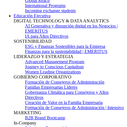
Global Reach
International Programs
Incoming exchange students
Educación Ejecutiva
DIGITAL TECHNOLOGY & DATA ANALYTICS
AI Generativa y disrupción digital en los Negocios |
EMERITUS
IA para Altos Directivos
SOSTENIBILIDAD
ESG y Finanzas Sostenibles para la Empresa
Finanzas para la sustentabilidad | EMERITUS
LIDERAZGO Y ESTRATEGIA
Advanced Management Program
Journey to Conscious Capitalism
Women Leading Organizations
GOBIERNO CORPORATIVO
Formación de Consejeros de Administración
Familias Empresarias Líderes
Gobernanza Climática para Consejeros y Altos
Directivos
Creación de Valor en la Familia Empresaria
Formación de Consejeros de Administración | Intensivo
MARKETING
B2B Brand Bootcamp
In-Company