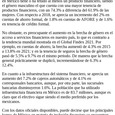
en México tiene o ha tenido al menos un producto financiero, siendo
el género masculino el que cuenta con una mayor tenencia de
productos financieros, con un 74.3% a diferencia del 61.9% de las
mujeres. Con respecto a 2018, se aprecia un incremento del 2% en
cuentas de ahorro formal, de 1.8% en cuentas de AFORE y de 1.6%
en tenencia de crédito formal.
No obstante, es preocupante el aumento en la brecha de género en el
acceso a servicios financieros en nuestro país, lo que es contrario a
la tendencia mundial mostrada en el Global Findex 2021. Por
ejemplo, en cuentas de ahorro, la brecha aumentó de 4.3% en 2015
a 13.8% en 2021; y en la tenencia de seguros la brecha de género
pasó de 5.5% a 9.7% en el mismo periodo. De manera que la brecha
general prácticamente se duplicó, incrementándose de 6.3% a
12.4%.
En cuanto a la infraestructura del sistema financiero, se aprecia un
aumento del 7.2% de cajeros automáticos y de 4.1% en
corresponsales bancarios, aunque, por otra parte, las sucursales
bancarias disminuyeron 1.6%. La población que ha utilizado
infraestructura financiera en México es de 83.7 millones, aunque es
claro que el efectivo sigue siendo el medio preferido por los
mexicanos.
Con los datos oficiales disponibles, puede decirse que los principales
logros de México en materia de inclusión financiera se encuentran