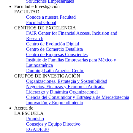
Soluciones Empresariales
Facultad e Investigación
FACULTAD
Conoce a nuestra Facultad
Facultad Global
CENTROS DE EXCELENCIA
FAIR Center for Financial Access, Inclusion and
Research
Centro de Evolución Digital
Centro de Comercio Detallista
Centro de Empresas Conscientes
Instituto de Familias Empresarias para México y
Latinoamérica
Dunning Latin America Centre
GRUPOS DE INVESTIGACIÓN
Organizaciones, Estrategia y Sostenibilidad
Negocios, Finanzas y Economía Aplicada
Liderazgo y Dinámica Organizacional
Ciencia del Consumidor y Estrategia de Mercadotecnia
Innovación y Emprendimiento
Acerca de
LA ESCUELA
Propósito
Consejos y Equipo Directivo
EGADE 30