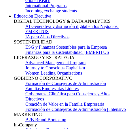
Global Reach
International Programs
Incoming exchange students
Educación Ejecutiva
DIGITAL TECHNOLOGY & DATA ANALYTICS
AI Generativa y disrupción digital en los Negocios |
EMERITUS
IA para Altos Directivos
SOSTENIBILIDAD
ESG y Finanzas Sostenibles para la Empresa
Finanzas para la sustentabilidad | EMERITUS
LIDERAZGO Y ESTRATEGIA
Advanced Management Program
Journey to Conscious Capitalism
Women Leading Organizations
GOBIERNO CORPORATIVO
Formación de Consejeros de Administración
Familias Empresarias Líderes
Gobernanza Climática para Consejeros y Altos
Directivos
Creación de Valor en la Familia Empresaria
Formación de Consejeros de Administración | Intensivo
MARKETING
B2B Brand Bootcamp
In-Company