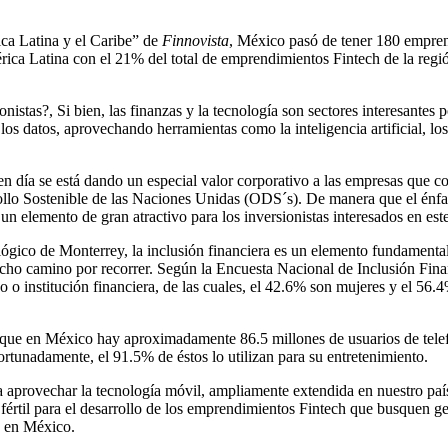
ca Latina y el Caribe” de
Finnovista
, México pasó de tener 180 empren
ica Latina con el 21% del total de emprendimientos Fintech de la regi
onistas?, Si bien, las finanzas y la tecnología son sectores interesante
os datos, aprovechando herramientas como la inteligencia artificial, l
n día se está dando un especial valor corporativo a las empresas que co
ollo Sostenible de las Naciones Unidas (ODS´s). De manera que el énfa
 un elemento de gran atractivo para los inversionistas interesados en este
ico de Monterrey, la inclusión financiera es un elemento fundamental e
mucho camino por recorrer. Según la Encuesta Nacional de Inclusión Fi
o o institución financiera, de las cuales, el 42.6% son mujeres y el 5
 que en México hay aproximadamente 86.5 millones de usuarios de telefo
fortunadamente, el 91.5% de éstos lo utilizan para su entretenimiento.
 aprovechar la tecnología móvil, ampliamente extendida en nuestro país,
fértil para el desarrollo de los emprendimientos Fintech que busquen ge
a en México.