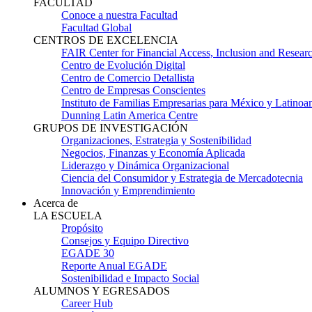
FACULTAD
Conoce a nuestra Facultad
Facultad Global
CENTROS DE EXCELENCIA
FAIR Center for Financial Access, Inclusion and Resear
Centro de Evolución Digital
Centro de Comercio Detallista
Centro de Empresas Conscientes
Instituto de Familias Empresarias para México y Latinoa
Dunning Latin America Centre
GRUPOS DE INVESTIGACIÓN
Organizaciones, Estrategia y Sostenibilidad
Negocios, Finanzas y Economía Aplicada
Liderazgo y Dinámica Organizacional
Ciencia del Consumidor y Estrategia de Mercadotecnia
Innovación y Emprendimiento
Acerca de
LA ESCUELA
Propósito
Consejos y Equipo Directivo
EGADE 30
Reporte Anual EGADE
Sostenibilidad e Impacto Social
ALUMNOS Y EGRESADOS
Career Hub