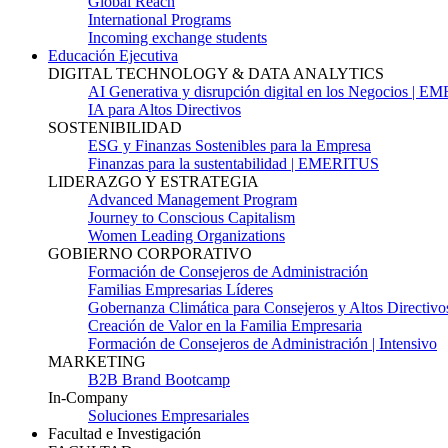
Global Reach
International Programs
Incoming exchange students
Educación Ejecutiva
DIGITAL TECHNOLOGY & DATA ANALYTICS
AI Generativa y disrupción digital en los Negocios | 
IA para Altos Directivos
SOSTENIBILIDAD
ESG y Finanzas Sostenibles para la Empresa
Finanzas para la sustentabilidad | EMERITUS
LIDERAZGO Y ESTRATEGIA
Advanced Management Program
Journey to Conscious Capitalism
Women Leading Organizations
GOBIERNO CORPORATIVO
Formación de Consejeros de Administración
Familias Empresarias Líderes
Gobernanza Climática para Consejeros y Altos Directivo
Creación de Valor en la Familia Empresaria
Formación de Consejeros de Administración | Intensivo
MARKETING
B2B Brand Bootcamp
In-Company
Soluciones Empresariales
Facultad e Investigación