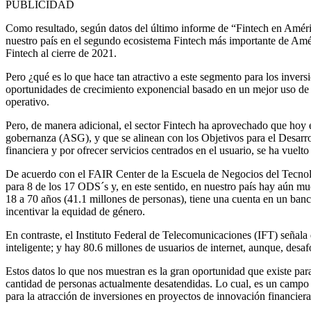
PUBLICIDAD
Como resultado, según datos del último informe de “Fintech en Améri
nuestro país en el segundo ecosistema Fintech más importante de Amér
Fintech al cierre de 2021.
Pero ¿qué es lo que hace tan atractivo a este segmento para los inversi
oportunidades de crecimiento exponencial basado en un mejor uso de l
operativo.
Pero, de manera adicional, el sector Fintech ha aprovechado que hoy e
gobernanza (ASG), y que se alinean con los Objetivos para el Desarr
financiera y por ofrecer servicios centrados en el usuario, se ha vuelto
De acuerdo con el FAIR Center de la Escuela de Negocios del Tecnológ
para 8 de los 17 ODS´s y, en este sentido, en nuestro país hay aún 
18 a 70 años (41.1 millones de personas), tiene una cuenta en un banc
incentivar la equidad de género.
En contraste, el Instituto Federal de Telecomunicaciones (IFT) señala
inteligente; y hay 80.6 millones de usuarios de internet, aunque, desa
Estos datos lo que nos muestran es la gran oportunidad que existe para
cantidad de personas actualmente desatendidas. Lo cual, es un campo 
para la atracción de inversiones en proyectos de innovación financier