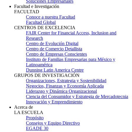
Soluciones Empresariales
Facultad e Investigación
FACULTAD
Conoce a nuestra Facultad
Facultad Global
CENTROS DE EXCELENCIA
FAIR Center for Financial Access, Inclusion and
Research
Centro de Evolución Digital
Centro de Comercio Detallista
Centro de Empresas Conscientes
Instituto de Familias Empresarias para México y
Latinoamérica
Dunning Latin America Centre
GRUPOS DE INVESTIGACIÓN
Organizaciones, Estrategia y Sostenibilidad
Negocios, Finanzas y Economía Aplicada
Liderazgo y Dinámica Organizacional
Ciencia del Consumidor y Estrategia de Mercadotecnia
Innovación y Emprendimiento
Acerca de
LA ESCUELA
Propósito
Consejos y Equipo Directivo
EGADE 30