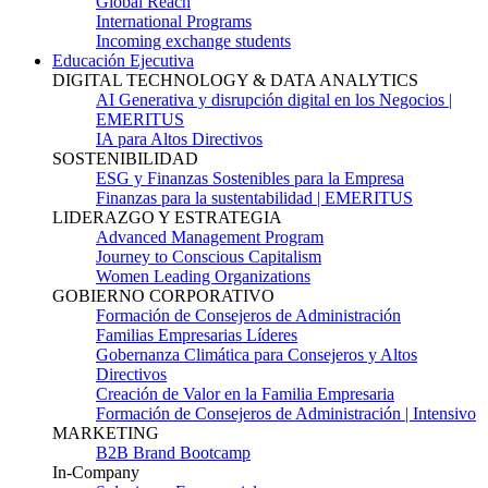
Global Reach
International Programs
Incoming exchange students
Educación Ejecutiva
DIGITAL TECHNOLOGY & DATA ANALYTICS
AI Generativa y disrupción digital en los Negocios |
EMERITUS
IA para Altos Directivos
SOSTENIBILIDAD
ESG y Finanzas Sostenibles para la Empresa
Finanzas para la sustentabilidad | EMERITUS
LIDERAZGO Y ESTRATEGIA
Advanced Management Program
Journey to Conscious Capitalism
Women Leading Organizations
GOBIERNO CORPORATIVO
Formación de Consejeros de Administración
Familias Empresarias Líderes
Gobernanza Climática para Consejeros y Altos
Directivos
Creación de Valor en la Familia Empresaria
Formación de Consejeros de Administración | Intensivo
MARKETING
B2B Brand Bootcamp
In-Company