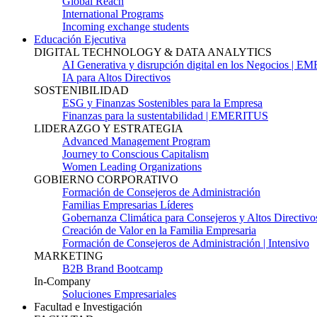
Global Reach
International Programs
Incoming exchange students
Educación Ejecutiva
DIGITAL TECHNOLOGY & DATA ANALYTICS
AI Generativa y disrupción digital en los Negocios | 
IA para Altos Directivos
SOSTENIBILIDAD
ESG y Finanzas Sostenibles para la Empresa
Finanzas para la sustentabilidad | EMERITUS
LIDERAZGO Y ESTRATEGIA
Advanced Management Program
Journey to Conscious Capitalism
Women Leading Organizations
GOBIERNO CORPORATIVO
Formación de Consejeros de Administración
Familias Empresarias Líderes
Gobernanza Climática para Consejeros y Altos Directivo
Creación de Valor en la Familia Empresaria
Formación de Consejeros de Administración | Intensivo
MARKETING
B2B Brand Bootcamp
In-Company
Soluciones Empresariales
Facultad e Investigación