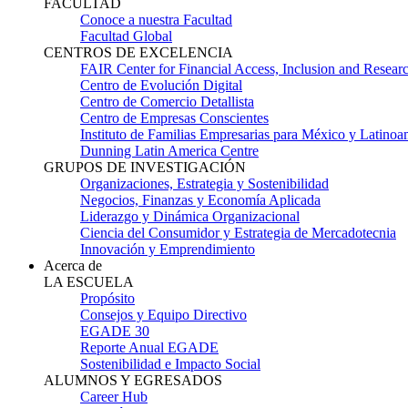
FACULTAD
Conoce a nuestra Facultad
Facultad Global
CENTROS DE EXCELENCIA
FAIR Center for Financial Access, Inclusion and Resear
Centro de Evolución Digital
Centro de Comercio Detallista
Centro de Empresas Conscientes
Instituto de Familias Empresarias para México y Latinoa
Dunning Latin America Centre
GRUPOS DE INVESTIGACIÓN
Organizaciones, Estrategia y Sostenibilidad
Negocios, Finanzas y Economía Aplicada
Liderazgo y Dinámica Organizacional
Ciencia del Consumidor y Estrategia de Mercadotecnia
Innovación y Emprendimiento
Acerca de
LA ESCUELA
Propósito
Consejos y Equipo Directivo
EGADE 30
Reporte Anual EGADE
Sostenibilidad e Impacto Social
ALUMNOS Y EGRESADOS
Career Hub