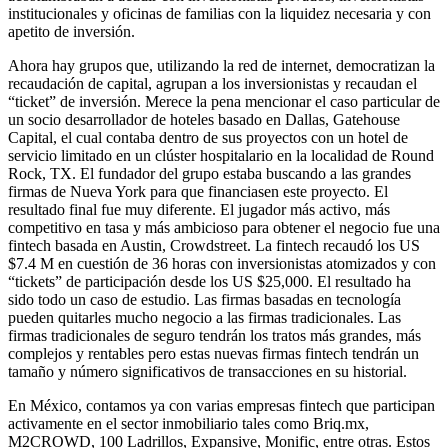
institucionales y oficinas de familias con la liquidez necesaria y con
apetito de inversión.
Ahora hay grupos que, utilizando la red de internet, democratizan la
recaudación de capital, agrupan a los inversionistas y recaudan el
“ticket” de inversión. Merece la pena mencionar el caso particular de
un socio desarrollador de hoteles basado en Dallas, Gatehouse
Capital, el cual contaba dentro de sus proyectos con un hotel de
servicio limitado en un clúster hospitalario en la localidad de Round
Rock, TX. El fundador del grupo estaba buscando a las grandes
firmas de Nueva York para que financiasen este proyecto. El
resultado final fue muy diferente. El jugador más activo, más
competitivo en tasa y más ambicioso para obtener el negocio fue una
fintech basada en Austin, Crowdstreet. La fintech recaudó los US
$7.4 M en cuestión de 36 horas con inversionistas atomizados y con
“tickets” de participación desde los US $25,000. El resultado ha
sido todo un caso de estudio. Las firmas basadas en tecnología
pueden quitarles mucho negocio a las firmas tradicionales. Las
firmas tradicionales de seguro tendrán los tratos más grandes, más
complejos y rentables pero estas nuevas firmas fintech tendrán un
tamaño y número significativos de transacciones en su historial.
En México, contamos ya con varias empresas fintech que participan
activamente en el sector inmobiliario tales como Briq.mx,
M2CROWD, 100 Ladrillos, Expansive, Monific, entre otras. Estos