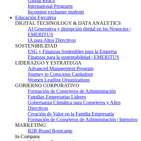
Global Reach
International Programs
Incoming exchange students
Educación Ejecutiva
DIGITAL TECHNOLOGY & DATA ANALYTICS
AI Generativa y disrupción digital en los Negocios |
EMERITUS
IA para Altos Directivos
SOSTENIBILIDAD
ESG y Finanzas Sostenibles para la Empresa
Finanzas para la sustentabilidad | EMERITUS
LIDERAZGO Y ESTRATEGIA
Advanced Management Program
Journey to Conscious Capitalism
Women Leading Organizations
GOBIERNO CORPORATIVO
Formación de Consejeros de Administración
Familias Empresarias Líderes
Gobernanza Climática para Consejeros y Altos
Directivos
Creación de Valor en la Familia Empresaria
Formación de Consejeros de Administración | Intensivo
MARKETING
B2B Brand Bootcamp
In-Company