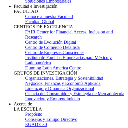
Soluciones Empresariales
Facultad e Investigación
FACULTAD
Conoce a nuestra Facultad
Facultad Global
CENTROS DE EXCELENCIA
FAIR Center for Financial Access, Inclusion and
Research
Centro de Evolución Digital
Centro de Comercio Detallista
Centro de Empresas Conscientes
Instituto de Familias Empresarias para México y
Latinoamérica
Dunning Latin America Centre
GRUPOS DE INVESTIGACIÓN
Organizaciones, Estrategia y Sostenibilidad
Negocios, Finanzas y Economía Aplicada
Liderazgo y Dinámica Organizacional
Ciencia del Consumidor y Estrategia de Mercadotecnia
Innovación y Emprendimiento
Acerca de
LA ESCUELA
Propósito
Consejos y Equipo Directivo
EGADE 30