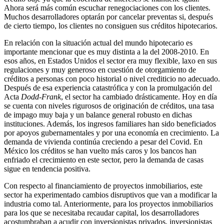
Ahora será más común escuchar renegociaciones con los clientes.
Muchos desarrolladores optarán por cancelar preventas si, después
de cierto tiempo, los clientes no consiguen sus créditos hipotecarios.
En relación con la situación actual del mundo hipotecario es
importante mencionar que es muy distinta a la del 2008-2010. En
esos años, en Estados Unidos el sector era muy flexible, laxo en sus
regulaciones y muy generoso en cuestión de otorgamiento de
créditos a personas con poco historial o nivel crediticio no adecuado.
Después de esa experiencia catastrófica y con la promulgación del
Acta
Dodd-Frank
, el sector ha cambiado drásticamente. Hoy en día
se cuenta con niveles rigurosos de originación de créditos, una tasa
de impago muy baja y un balance general robusto en dichas
instituciones. Además, los ingresos familiares han sido beneficiados
por apoyos gubernamentales y por una economía en crecimiento. La
demanda de vivienda continúa creciendo a pesar del Covid. En
México los créditos se han vuelto más caros y los bancos han
enfriado el crecimiento en este sector, pero la demanda de casas
sigue en tendencia positiva.
Con respecto al financiamiento de proyectos inmobiliarios, este
sector ha experimentado cambios disruptivos que van a modificar la
industria como tal. Anteriormente, para los proyectos inmobiliarios
para los que se necesitaba recaudar capital, los desarrolladores
acostumbraban a acudir con inversionistas privados, inversionistas