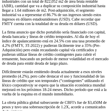
industriales con un total de 822,052 m2 de área bruta rentable
(ABR), cantidad que va a duplicar su composición industrial hasta
llegar a 1.64 millones de m2. Post-adquisición, el segmento
industrial va a representar el 86.7% de sus ingresos siendo estos
ingresos en dólares estadounidenses (USD). Cabe recordar que
FMTY cuenta con la totalidad de su deuda en dólares (USD).
La firma anuncio que dicho portafolio sería financiado con capital,
deuda bancaria y líneas de crédito temporales. Al día de hoy el
índice de apalancamiento está en 24.5% con una tasa promedio de
4.2% (FMTY, 3T-2022) y pudieran fácilmente irse a 35% (Pre-
Adquisición) pero están recaudando capital vía certificados y
pudieran utilizar líneas de crédito contingentes para cubrir el
remanente, buscando un período de menor volatilidad en el mercado
de deuda para emitir deuda de largo plazo.
Difícilmente estarán emitiendo deuda actualmente a esos niveles
promedio (4.2%), pero cabe destacar el uso y funcionalidad de las
líneas de crédito que son temporales (“contingentes” utilizando el
léxico corporativo)y se espera que la situación económica mundial
mejorará en los próximos 18-24 meses. Dicho período que está a la
vuelta de la esquina en el mundo inmobiliario.
La oferta pública global subsecuente de CBFI’s fue de $3,450M de
pesos y tuvo una sobresuscripción de 1.2X, acorde a comunicados