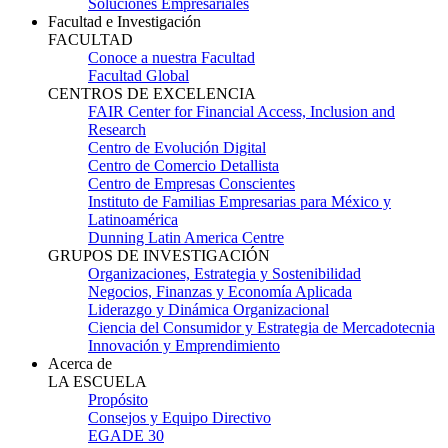
Soluciones Empresariales
Facultad e Investigación
FACULTAD
Conoce a nuestra Facultad
Facultad Global
CENTROS DE EXCELENCIA
FAIR Center for Financial Access, Inclusion and
Research
Centro de Evolución Digital
Centro de Comercio Detallista
Centro de Empresas Conscientes
Instituto de Familias Empresarias para México y
Latinoamérica
Dunning Latin America Centre
GRUPOS DE INVESTIGACIÓN
Organizaciones, Estrategia y Sostenibilidad
Negocios, Finanzas y Economía Aplicada
Liderazgo y Dinámica Organizacional
Ciencia del Consumidor y Estrategia de Mercadotecnia
Innovación y Emprendimiento
Acerca de
LA ESCUELA
Propósito
Consejos y Equipo Directivo
EGADE 30