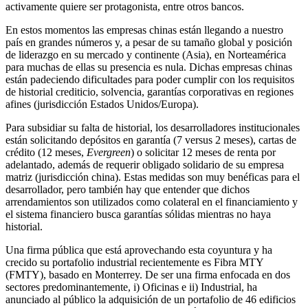
activamente quiere ser protagonista, entre otros bancos.
En estos momentos las empresas chinas están llegando a nuestro
país en grandes números y, a pesar de su tamaño global y posición
de liderazgo en su mercado y continente (Asia), en Norteamérica
para muchas de ellas su presencia es nula. Dichas empresas chinas
están padeciendo dificultades para poder cumplir con los requisitos
de historial crediticio, solvencia, garantías corporativas en regiones
afines (jurisdicción Estados Unidos/Europa).
Para subsidiar su falta de historial, los desarrolladores institucionales
están solicitando depósitos en garantía (7 versus 2 meses), cartas de
crédito (12 meses,
Evergreen
) o solicitar 12 meses de renta por
adelantado, además de requerir obligado solidario de su empresa
matriz (jurisdicción china). Estas medidas son muy benéficas para el
desarrollador, pero también hay que entender que dichos
arrendamientos son utilizados como colateral en el financiamiento y
el sistema financiero busca garantías sólidas mientras no haya
historial.
Una firma pública que está aprovechando esta coyuntura y ha
crecido su portafolio industrial recientemente es Fibra MTY
(FMTY), basado en Monterrey. De ser una firma enfocada en dos
sectores predominantemente, i) Oficinas e ii) Industrial, ha
anunciado al público la adquisición de un portafolio de 46 edificios