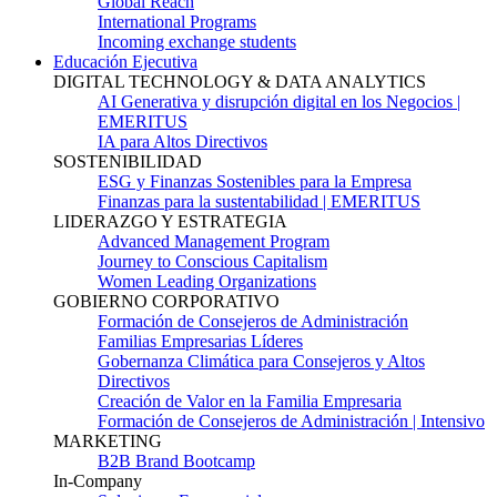
Global Reach
International Programs
Incoming exchange students
Educación Ejecutiva
DIGITAL TECHNOLOGY & DATA ANALYTICS
AI Generativa y disrupción digital en los Negocios |
EMERITUS
IA para Altos Directivos
SOSTENIBILIDAD
ESG y Finanzas Sostenibles para la Empresa
Finanzas para la sustentabilidad | EMERITUS
LIDERAZGO Y ESTRATEGIA
Advanced Management Program
Journey to Conscious Capitalism
Women Leading Organizations
GOBIERNO CORPORATIVO
Formación de Consejeros de Administración
Familias Empresarias Líderes
Gobernanza Climática para Consejeros y Altos
Directivos
Creación de Valor en la Familia Empresaria
Formación de Consejeros de Administración | Intensivo
MARKETING
B2B Brand Bootcamp
In-Company