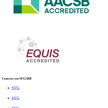
Conecta con #EGADE
SVG
SVG