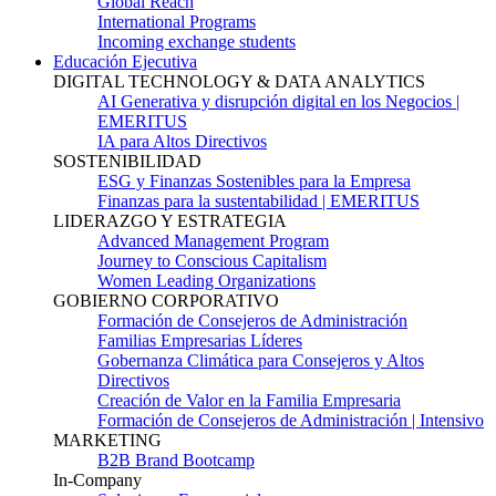
Global Reach
International Programs
Incoming exchange students
Educación Ejecutiva
DIGITAL TECHNOLOGY & DATA ANALYTICS
AI Generativa y disrupción digital en los Negocios |
EMERITUS
IA para Altos Directivos
SOSTENIBILIDAD
ESG y Finanzas Sostenibles para la Empresa
Finanzas para la sustentabilidad | EMERITUS
LIDERAZGO Y ESTRATEGIA
Advanced Management Program
Journey to Conscious Capitalism
Women Leading Organizations
GOBIERNO CORPORATIVO
Formación de Consejeros de Administración
Familias Empresarias Líderes
Gobernanza Climática para Consejeros y Altos
Directivos
Creación de Valor en la Familia Empresaria
Formación de Consejeros de Administración | Intensivo
MARKETING
B2B Brand Bootcamp
In-Company