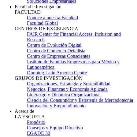
Soluciones Empresariales
Facultad e Investigación
FACULTAD
Conoce a nuestra Facultad
Facultad Global
CENTROS DE EXCELENCIA
FAIR Center for Financial Access, Inclusion and
Research
Centro de Evolución Digital
Centro de Comercio Detallista
Centro de Empresas Conscientes
Instituto de Familias Empresarias para México y
Latinoamérica
Dunning Latin America Centre
GRUPOS DE INVESTIGACIÓN
Organizaciones, Estrategia y Sostenibilidad
Negocios, Finanzas y Economía Aplicada
Liderazgo y Dinámica Organizacional
Ciencia del Consumidor y Estrategia de Mercadotecnia
Innovación y Emprendimiento
Acerca de
LA ESCUELA
Propósito
Consejos y Equipo Directivo
EGADE 30