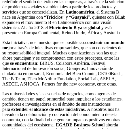
redefinir el sentido del éxito en las empresas, a través de la solución
de problemas sociales y ambientales a partir de los productos y
servicios que se comercializan. En
Latinoamérica
, el Sistema B
nace en Argentina con “
Triciclos
” y “
Guayakí
”, quienes con BLab
expanden el movimiento B en Latinoamérica con una visión
sistémica. Al año 2018 el
Movimiento B ya es global
y está
presente en Europa Continental, Reino Unido, África y Australia
Esta iniciativa, nos muestra que es posible
co-construir un mundo
mejo
r a través de iniciativas empresariales, que son conscientes de
su responsabilidad integral. Muchas organizaciones son las que
ahora participan y se comprometen con estos preceptos, entre las
que
se encuentran:
BIRUS, Colabora América, Festival
Internacional de Innovación social, Granjeros, Innovación de
ciudadanía empresarial, Economía del Bien Común, CE100Brasil,
The B Team, Ellen McArthur Fundation, Social Lab, ASELA,
ASECH, ASHOCA, Parners for the new economy, entre otras.
Las universidades y las escuelas de negocios, como agentes de
cambio, tienen un papel primordial para impulsar a los estudiantes,
profesores e investigadores en el ámbito de sus instituciones
para
extender el alcance de estas iniciativas.
A nosotros nos ha
llevado a la colaboración y cocreación del conocimiento de esta
economía, con la finalidad de generar impactos positivos en otras
comunidades del ecosistema.
EGADE Business School
aborda