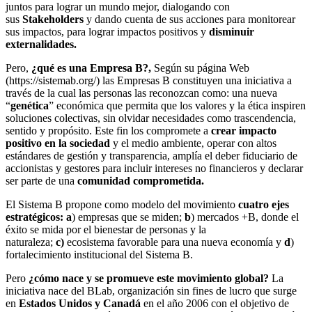
juntos para lograr un mundo mejor, dialogando con
sus
Stakeholders
y dando cuenta de sus acciones para monitorear
sus impactos, para lograr impactos positivos y
disminuir
externalidades.
Pero,
¿qué es una Empresa B?,
Según su página Web
(https://sistemab.org/) las Empresas B constituyen una iniciativa a
través de la cual las personas las reconozcan como: una nueva
“
genética
” económica que permita que los valores y la ética inspiren
soluciones colectivas, sin olvidar necesidades como trascendencia,
sentido y propósito. Este fin los compromete a
crear impacto
positivo en la sociedad
y el medio ambiente, operar con altos
estándares de gestión y transparencia, amplía el deber fiduciario de
accionistas y gestores para incluir intereses no financieros y declarar
ser parte de una
comunidad comprometida.
El Sistema B propone como modelo del movimiento
cuatro ejes
estratégicos: a
) empresas que se miden;
b
) mercados +B, donde el
éxito se mida por el bienestar de personas y la
naturaleza;
c)
ecosistema favorable para una nueva economía y
d
)
fortalecimiento institucional del Sistema B.
Pero
¿cómo nace y se promueve este movimiento global?
La
iniciativa nace del BLab, organización sin fines de lucro que surge
en
Estados Unidos y Canadá
en el año 2006 con el objetivo de