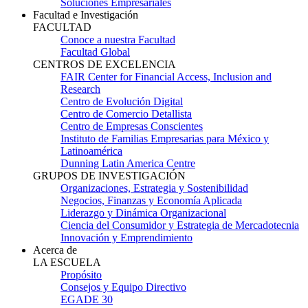
Soluciones Empresariales
Facultad e Investigación
FACULTAD
Conoce a nuestra Facultad
Facultad Global
CENTROS DE EXCELENCIA
FAIR Center for Financial Access, Inclusion and
Research
Centro de Evolución Digital
Centro de Comercio Detallista
Centro de Empresas Conscientes
Instituto de Familias Empresarias para México y
Latinoamérica
Dunning Latin America Centre
GRUPOS DE INVESTIGACIÓN
Organizaciones, Estrategia y Sostenibilidad
Negocios, Finanzas y Economía Aplicada
Liderazgo y Dinámica Organizacional
Ciencia del Consumidor y Estrategia de Mercadotecnia
Innovación y Emprendimiento
Acerca de
LA ESCUELA
Propósito
Consejos y Equipo Directivo
EGADE 30