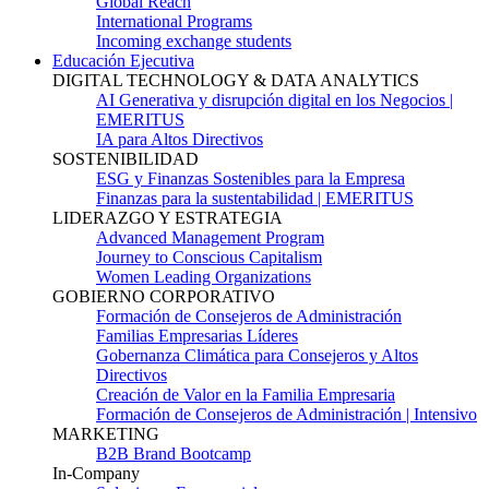
Global Reach
International Programs
Incoming exchange students
Educación Ejecutiva
DIGITAL TECHNOLOGY & DATA ANALYTICS
AI Generativa y disrupción digital en los Negocios |
EMERITUS
IA para Altos Directivos
SOSTENIBILIDAD
ESG y Finanzas Sostenibles para la Empresa
Finanzas para la sustentabilidad | EMERITUS
LIDERAZGO Y ESTRATEGIA
Advanced Management Program
Journey to Conscious Capitalism
Women Leading Organizations
GOBIERNO CORPORATIVO
Formación de Consejeros de Administración
Familias Empresarias Líderes
Gobernanza Climática para Consejeros y Altos
Directivos
Creación de Valor en la Familia Empresaria
Formación de Consejeros de Administración | Intensivo
MARKETING
B2B Brand Bootcamp
In-Company