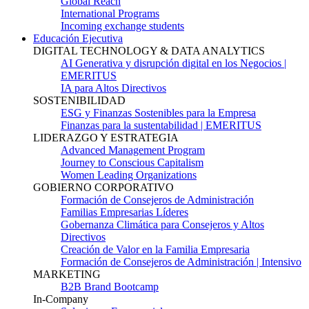
Global Reach
International Programs
Incoming exchange students
Educación Ejecutiva
DIGITAL TECHNOLOGY & DATA ANALYTICS
AI Generativa y disrupción digital en los Negocios |
EMERITUS
IA para Altos Directivos
SOSTENIBILIDAD
ESG y Finanzas Sostenibles para la Empresa
Finanzas para la sustentabilidad | EMERITUS
LIDERAZGO Y ESTRATEGIA
Advanced Management Program
Journey to Conscious Capitalism
Women Leading Organizations
GOBIERNO CORPORATIVO
Formación de Consejeros de Administración
Familias Empresarias Líderes
Gobernanza Climática para Consejeros y Altos
Directivos
Creación de Valor en la Familia Empresaria
Formación de Consejeros de Administración | Intensivo
MARKETING
B2B Brand Bootcamp
In-Company