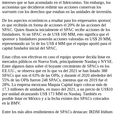
intereses que se han acumulado en el fideicomiso. Sin embargo, los
accionistas que decidieron redimir sus acciones conservan los
warrants
con los derechos que estaban en las unidades de inversión.
De los aspectos económicos a resaltar para los empresarios
sponsor,
es que recibirán en forma de acciones el 20% de las acciones del
SPAC. Quien financia inicialmente el SPAC recibe acciones de los
fundadores. Si un SPAC es de US$ 100 MM, esto significa que el
sponsor
y fundadores poseerán acciones valoradas en US$ 20 MM,
representando un 5x de los US$ 4 MM que el equipo aportó para el
capital fundador inicial del SPAC.
Estas cifras son efectivas en caso el equipo
sponsor
decida listar en
mercados públicos en Nueva York, principalmente Nasdaq o NYSE.
Entre algunos datos sobre el boyante crecimiento de SPACs en los
EE.UU., se observa que en lo que va del 2021 se han listado 388
SPACs que son el 63% de las OPIs, y durante el 2020 alrededor del
55% de las OPIs fueron 248 SPACs, mientras que en 2019 fue el
28%. La empresa mexicana Maquia Capital logro colocar más de
17.3 millones de unidades, en mayo del 2021, a un precio de US$10
por unidad alcanzando US$ 173 MM en Nasdaq. También es
posible listar en México y a la fecha existen dos SPACs colocados
en la BMV.
Entre los más altos rendimientos de SPACs destacan: IRDM Iridium