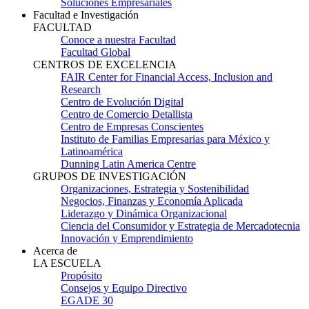
Soluciones Empresariales
Facultad e Investigación
FACULTAD
Conoce a nuestra Facultad
Facultad Global
CENTROS DE EXCELENCIA
FAIR Center for Financial Access, Inclusion and
Research
Centro de Evolución Digital
Centro de Comercio Detallista
Centro de Empresas Conscientes
Instituto de Familias Empresarias para México y
Latinoamérica
Dunning Latin America Centre
GRUPOS DE INVESTIGACIÓN
Organizaciones, Estrategia y Sostenibilidad
Negocios, Finanzas y Economía Aplicada
Liderazgo y Dinámica Organizacional
Ciencia del Consumidor y Estrategia de Mercadotecnia
Innovación y Emprendimiento
Acerca de
LA ESCUELA
Propósito
Consejos y Equipo Directivo
EGADE 30