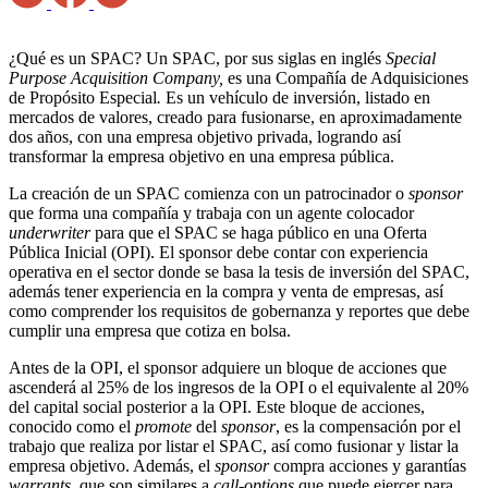
¿Qué es un SPAC? Un SPAC, por sus siglas en inglés
Special
Purpose Acquisition Company,
es una Compañía de Adquisiciones
de Propósito Especial
.
Es un vehículo de inversión, listado en
mercados de valores, creado para fusionarse, en aproximadamente
dos años, con una empresa objetivo privada, logrando así
transformar la empresa objetivo en una empresa pública.
La creación de un SPAC comienza con un patrocinador o
sponsor
que forma una compañía y trabaja con un agente colocador
underwriter
para que el SPAC se haga público en una Oferta
Pública Inicial (OPI). El sponsor debe contar con experiencia
operativa en el sector donde se basa la tesis de inversión del SPAC,
además tener experiencia en la compra y venta de empresas, así
como comprender los requisitos de gobernanza y reportes que debe
cumplir una empresa que cotiza en bolsa.
Antes de la OPI, el sponsor adquiere un bloque de acciones que
ascenderá al 25% de los ingresos de la OPI o el equivalente al 20%
del capital social posterior a la OPI. Este bloque de acciones,
conocido como el
promote
del
sponsor
, es la compensación por el
trabajo que realiza por listar el SPAC, así como fusionar y listar la
empresa objetivo. Además, el
sponsor
compra acciones y garantías
warrants
, que son similares a
call-options
que puede ejercer para