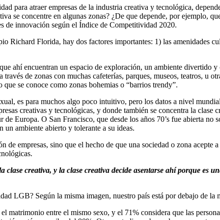
ad para atraer empresas de la industria creativa y tecnológica, depende
reativa se concentre en algunas zonas? ¿De que depende, por ejemplo, 
es de innovación según el Índice de Competitividad 2020.
pio Richard Florida, hay dos factores importantes: 1) las amenidades cul
porque ahí encuentran un espacio de exploración, un ambiente divertido y
 a través de zonas con muchas cafeterías, parques, museos, teatros, u 
Lo que se conoce como zonas bohemias o “barrios trendy”.
xual, es para muchos algo poco intuitivo, pero los datos a nivel mundial
esas creativas y tecnológicas, y donde también se concentra la clase 
 de Europa. O San Francisco, que desde los años 70’s fue abierta no so
 un ambiente abierto y tolerante a su ideas.
n de empresas, sino que el hecho de que una sociedad o zona acepte a 
cnológicas.
la clase creativa, y la clase creativa decide asentarse ahí porque es
idad LGB? Según la misma imagen, nuestro país está por debajo de la m
 el matrimonio entre el mismo sexo, y el 71% considera que las person