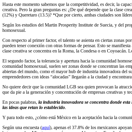
Hasta este momento sabemos que la competitividad, es decir, la capacid
creativa. Pero la gran preguntas es: ¿De qué depende que la clase c
(12%) y Queretaro (13.5)? *Que por cierto, ambas ciudades son líder
Según los estudios del Martin Prosperity Institute de Suecia, y del pro
homosexual.
Con respecto al primer factor, el talento se asienta en ciertas zonas 
pueden tener conexión con otras formas de pensar. Esto se manifiesta
clase creativa se concentra en la Roma, la Condesa o en Coyoacán. 
El segundo factor, la tolerancia y apertura hacia la comunidad homose
comunidad homosexual, suelen ser zonas donde se concentran las empr
abiertas del mundo, como el mayor hub de industria innovadora del sur
emprendedores con ideas “alocadas” llegarán a la ciudad y encontraran
No quiere decir que la comunidad LGB sea quien provocan la atracció
que da pie a la generación y concentración de empresas creativas y te
En pocas palabras,
la industria innovadora se concentra donde esta 
las ideas que retan lo establecido
.
Y para todo esto, ¿cómo está México en la aceptación hacia la comun
Según una encuesta (
aquí
), apenas el 37.8% de los mexicanos apoyan