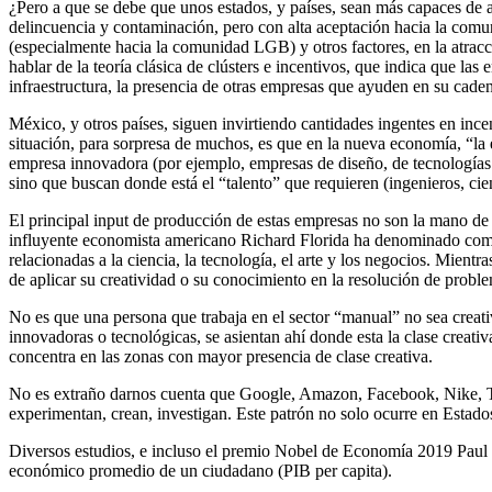
¿Pero a que se debe que unos estados, y países, sean más capaces de
delincuencia y contaminación, pero con alta aceptación hacia la comuni
(especialmente hacia la comunidad LGB) y otros factores, en la atracci
hablar de la teoría clásica de clústers e incentivos, que indica que las
infraestructura, la presencia de otras empresas que ayuden en su caden
México, y otros países, siguen invirtiendo cantidades ingentes en incen
situación, para sorpresa de muchos, es que en la nueva economía, “la
empresa innovadora (por ejemplo, empresas de diseño, de tecnologías de 
sino que buscan donde está el “talento” que requieren (ingenieros, cien
El principal input de producción de estas empresas no son la mano de
influyente economista americano Richard Florida ha denominado como “
relacionadas a la ciencia, la tecnología, el arte y los negocios. Mien
de aplicar su creatividad o su conocimiento en la resolución de probl
No es que una persona que trabaja en el sector “manual” no sea creati
innovadoras o tecnológicas, se asientan ahí donde esta la clase crea
concentra en las zonas con mayor presencia de clase creativa.
No es extraño darnos cuenta que Google, Amazon, Facebook, Nike, Tesl
experimentan, crean, investigan. Este patrón no solo ocurre en Estad
Diversos estudios, e incluso el premio Nobel de Economía 2019 Paul Ro
económico promedio de un ciudadano (PIB per capita).