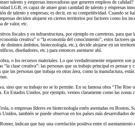
 atraer talento y empresas innovadoras que generen empleos de calida
dad LGB, es capaz de atraer gran cantidad de talento y empresas innovad
ón de talento y empresas; es decir, en su competitividad. Cuando se habl
 empresas deciden alojarse en ciertos territorios por factores como los i
a de valor, etc.
tivos fiscales y en infraestructura, por ejemplo en carreteras, para que 
 economía creativa” o “la economía del conocimiento”, estos factores q
distintos ámbitos, biotecnología, etc.), decide alojarse en un territorio
tíficos, diseñadores, etc.) para entonces asentarse ahí.
 obra, o los recursos materiales. Lo que verdaderamente requieren son 
la clase creativa”: las personas que su trabajo principal es pensar y
tras que las personas que trabaja en otras área, como la manufactura, est
emas.
va, sino que su trabajo no se lo permite. En su famosa obra “The Rise 
tiva. En Estados Unidos, por ejemplo, vemos claramente como las zonas
a, o empresas líderes en biotecnología estén asentadas en Boston, San
os Unidos, también se puede observar en los países más desarrollados d
mer, indican que hay una correlación positiva entre el asentamiento de