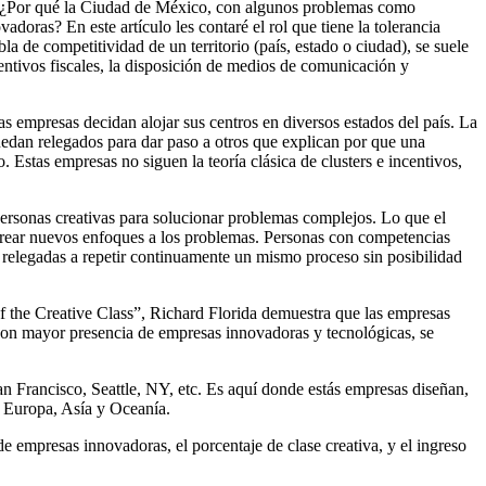
d? ¿Por qué la Ciudad de México, con algunos problemas como
oras? En este artículo les contaré el rol que tiene la tolerancia
a de competitividad de un territorio (país, estado o ciudad), se suele
ncentivos fiscales, la disposición de medios de comunicación y
las empresas decidan alojar sus centros en diversos estados del país. La
uedan relegados para dar paso a otros que explican por que una
. Estas empresas no siguen la teoría clásica de clusters e incentivos,
personas creativas para solucionar problemas complejos. Lo que el
 crear nuevos enfoques a los problemas. Personas con competencias
án relegadas a repetir continuamente un mismo proceso sin posibilidad
of the Creative Class”, Richard Florida demuestra que las empresas
 con mayor presencia de empresas innovadoras y tecnológicas, se
 Francisco, Seattle, NY, etc. Es aquí donde estás empresas diseñan,
e Europa, Asía y Oceanía.
 empresas innovadoras, el porcentaje de clase creativa, y el ingreso