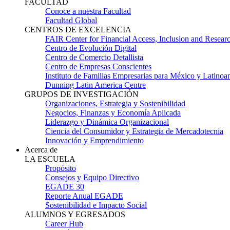
FACULTAD
Conoce a nuestra Facultad
Facultad Global
CENTROS DE EXCELENCIA
FAIR Center for Financial Access, Inclusion and Resear
Centro de Evolución Digital
Centro de Comercio Detallista
Centro de Empresas Conscientes
Instituto de Familias Empresarias para México y Latinoa
Dunning Latin America Centre
GRUPOS DE INVESTIGACIÓN
Organizaciones, Estrategia y Sostenibilidad
Negocios, Finanzas y Economía Aplicada
Liderazgo y Dinámica Organizacional
Ciencia del Consumidor y Estrategia de Mercadotecnia
Innovación y Emprendimiento
Acerca de
LA ESCUELA
Propósito
Consejos y Equipo Directivo
EGADE 30
Reporte Anual EGADE
Sostenibilidad e Impacto Social
ALUMNOS Y EGRESADOS
Career Hub