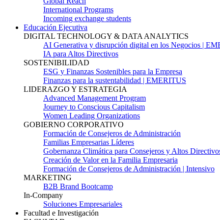
Global Reach
International Programs
Incoming exchange students
Educación Ejecutiva
DIGITAL TECHNOLOGY & DATA ANALYTICS
AI Generativa y disrupción digital en los Negocios | 
IA para Altos Directivos
SOSTENIBILIDAD
ESG y Finanzas Sostenibles para la Empresa
Finanzas para la sustentabilidad | EMERITUS
LIDERAZGO Y ESTRATEGIA
Advanced Management Program
Journey to Conscious Capitalism
Women Leading Organizations
GOBIERNO CORPORATIVO
Formación de Consejeros de Administración
Familias Empresarias Líderes
Gobernanza Climática para Consejeros y Altos Directivo
Creación de Valor en la Familia Empresaria
Formación de Consejeros de Administración | Intensivo
MARKETING
B2B Brand Bootcamp
In-Company
Soluciones Empresariales
Facultad e Investigación