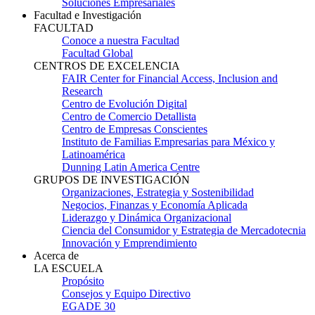
Soluciones Empresariales
Facultad e Investigación
FACULTAD
Conoce a nuestra Facultad
Facultad Global
CENTROS DE EXCELENCIA
FAIR Center for Financial Access, Inclusion and
Research
Centro de Evolución Digital
Centro de Comercio Detallista
Centro de Empresas Conscientes
Instituto de Familias Empresarias para México y
Latinoamérica
Dunning Latin America Centre
GRUPOS DE INVESTIGACIÓN
Organizaciones, Estrategia y Sostenibilidad
Negocios, Finanzas y Economía Aplicada
Liderazgo y Dinámica Organizacional
Ciencia del Consumidor y Estrategia de Mercadotecnia
Innovación y Emprendimiento
Acerca de
LA ESCUELA
Propósito
Consejos y Equipo Directivo
EGADE 30