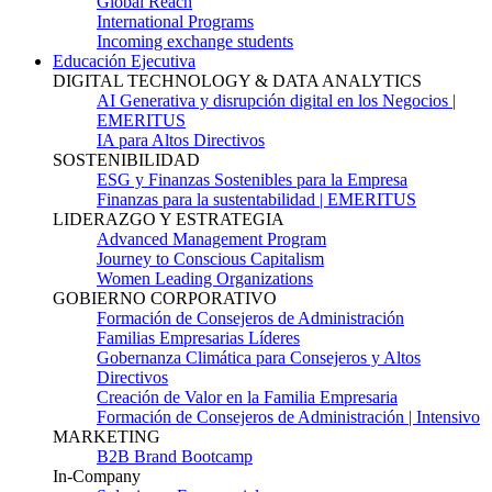
Global Reach
International Programs
Incoming exchange students
Educación Ejecutiva
DIGITAL TECHNOLOGY & DATA ANALYTICS
AI Generativa y disrupción digital en los Negocios |
EMERITUS
IA para Altos Directivos
SOSTENIBILIDAD
ESG y Finanzas Sostenibles para la Empresa
Finanzas para la sustentabilidad | EMERITUS
LIDERAZGO Y ESTRATEGIA
Advanced Management Program
Journey to Conscious Capitalism
Women Leading Organizations
GOBIERNO CORPORATIVO
Formación de Consejeros de Administración
Familias Empresarias Líderes
Gobernanza Climática para Consejeros y Altos
Directivos
Creación de Valor en la Familia Empresaria
Formación de Consejeros de Administración | Intensivo
MARKETING
B2B Brand Bootcamp
In-Company