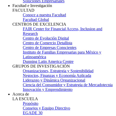
Soluciones Empresariales
Facultad e Investigación
FACULTAD
Conoce a nuestra Facultad
Facultad Global
CENTROS DE EXCELENCIA
FAIR Center for Financial Access, Inclusion and
Research
Centro de Evolución Digital
Centro de Comercio Detallista
Centro de Empresas Conscientes
Instituto de Familias Empresarias para México y
Latinoamérica
Dunning Latin America Centre
GRUPOS DE INVESTIGACIÓN
Organizaciones, Estrategia y Sostenibilidad
Negocios, Finanzas y Economía Aplicada
Liderazgo y Dinámica Organizacional
Ciencia del Consumidor y Estrategia de Mercadotecnia
Innovación y Emprendimiento
Acerca de
LA ESCUELA
Propósito
Consejos y Equipo Directivo
EGADE 30