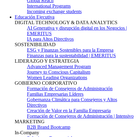
Global Reach
International Programs
Incoming exchange students
Educación Ejecutiva
DIGITAL TECHNOLOGY & DATA ANALYTICS
AI Generativa y disrupción digital en los Negocios |
EMERITUS
IA para Altos Directivos
SOSTENIBILIDAD
ESG y Finanzas Sostenibles para la Empresa
Finanzas para la sustentabilidad | EMERITUS
LIDERAZGO Y ESTRATEGIA
Advanced Management Program
Journey to Conscious Capitalism
Women Leading Organizations
GOBIERNO CORPORATIVO
Formación de Consejeros de Administración
Familias Empresarias Líderes
Gobernanza Climática para Consejeros y Altos
Directivos
Creación de Valor en la Familia Empresaria
Formación de Consejeros de Administración | Intensivo
MARKETING
B2B Brand Bootcamp
In-Company