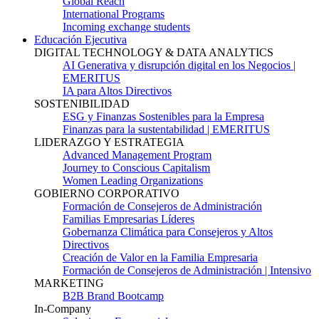
Global Reach
International Programs
Incoming exchange students
Educación Ejecutiva
DIGITAL TECHNOLOGY & DATA ANALYTICS
AI Generativa y disrupción digital en los Negocios |
EMERITUS
IA para Altos Directivos
SOSTENIBILIDAD
ESG y Finanzas Sostenibles para la Empresa
Finanzas para la sustentabilidad | EMERITUS
LIDERAZGO Y ESTRATEGIA
Advanced Management Program
Journey to Conscious Capitalism
Women Leading Organizations
GOBIERNO CORPORATIVO
Formación de Consejeros de Administración
Familias Empresarias Líderes
Gobernanza Climática para Consejeros y Altos
Directivos
Creación de Valor en la Familia Empresaria
Formación de Consejeros de Administración | Intensivo
MARKETING
B2B Brand Bootcamp
In-Company