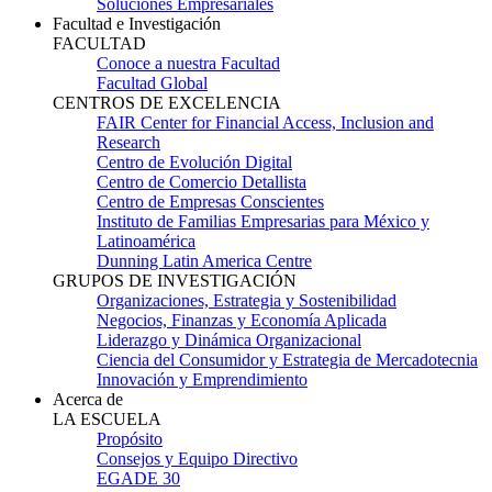
Soluciones Empresariales
Facultad e Investigación
FACULTAD
Conoce a nuestra Facultad
Facultad Global
CENTROS DE EXCELENCIA
FAIR Center for Financial Access, Inclusion and
Research
Centro de Evolución Digital
Centro de Comercio Detallista
Centro de Empresas Conscientes
Instituto de Familias Empresarias para México y
Latinoamérica
Dunning Latin America Centre
GRUPOS DE INVESTIGACIÓN
Organizaciones, Estrategia y Sostenibilidad
Negocios, Finanzas y Economía Aplicada
Liderazgo y Dinámica Organizacional
Ciencia del Consumidor y Estrategia de Mercadotecnia
Innovación y Emprendimiento
Acerca de
LA ESCUELA
Propósito
Consejos y Equipo Directivo
EGADE 30